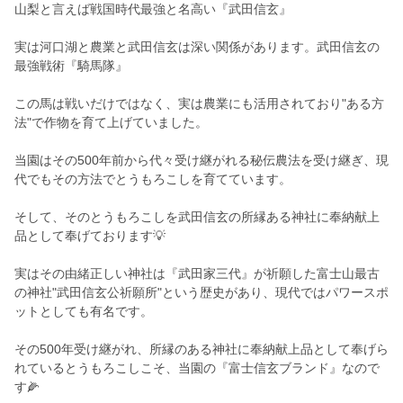
山梨と言えば戦国時代最強と名高い『武田信玄』
実は河口湖と農業と武田信玄は深い関係があります。武田信玄の
最強戦術『騎馬隊』
この馬は戦いだけではなく、実は農業にも活用されており"ある方
法"で作物を育て上げていました。
当園はその500年前から代々受け継がれる秘伝農法を受け継ぎ、現
代でもその方法でとうもろこしを育てています。
そして、そのとうもろこしを武田信玄の所縁ある神社に奉納献上
品として奉げております💡
実はその由緒正しい神社は『武田家三代』が祈願した富士山最古
の神社"武田信玄公祈願所"という歴史があり、現代ではパワースポ
ットとしても有名です。
その500年受け継がれ、所縁のある神社に奉納献上品として奉げら
れているとうもろこしこそ、当園の『富士信玄ブランド』なので
す🌽