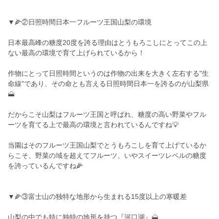
▼🌽②日照時間日本一フルーツ王国山梨の環境
日本最高峰の糖度20度を誇る理由はとうもろこしにとってこの上
ない最高の環境で育て上げられているから！
作物にとって日照時間というのは作物の出来を大きく左右する"生
命線"であり、その命とも言える日照時間日本一を誇るのが山梨県
🗻
だからこそ山梨はフルーツ王国と呼ばれ、糖度の高い野菜やフル
ーツを育てる上で最高の環境と言われているんですね💡
当園はそのフルーツ王国山梨でとうもろこしを育て上げているか
らこそ、野菜の域を超えてフルーツ、いやスイーツレベルの糖度
を誇っているんですね🌽
▼🌽③富士山の独特な地形から生まれる15度以上の寒暖差
山梨の中でも特に独特の地形を持つ『河口湖』🗻