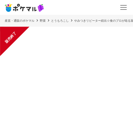
産直・通販のポケマル
野菜
とうもろこし
やみつきリピーター続出☆食のプロが唸る富
販売終了