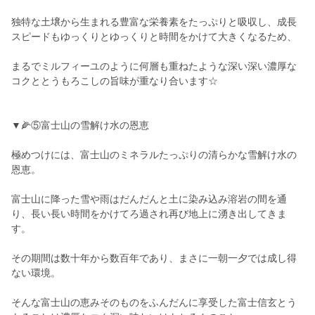
独特な土壌から生まれる豊富な栄養素をたっぷりと吸収し、成長
スピードもゆっくりとゆっくりと時間をかけて大きくなるため、
まるでミルフィーユのように何層も重ねたような深い深い濃厚な
コクととうもろこしの旨味が重なり合います☆
▼🌽⑤富士山の雪解け水の恩恵
極めつけには、富士山のミネラルたっぷりの清らかな雪解け水の
恩恵。
富士山に降った雪や雨はだんだんと土に染み込み溶岩の間を通
り、長い長い時間をかけてろ過され再び地上に湧き出してきま
す。
その期間は数十年から数百年であり、まさに一朝一夕では成し得
ない環境。
そんな富士山の恵みそのものをふんだんに享受した富士信玄とう