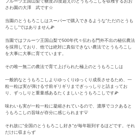
フルーツ王国山梨で糖度20度超えのとうもろこしを収穫するおお
さわ園の大澤 武です☆
当園のとうもろこしはスーパーで購入できるような"ただのとうも
ろこし"ではありません🌽
当園ではフルーツ王国山梨で500年代々伝わる門外不出の秘伝農法
を採用しており、他では絶対に真似できない農法でとうもろこし
を大事に大事に育てています。
その唯一無二の農法で育て上げられた極上のとうもろこしは
一般的なとうもろこしよりゆっくりゆっくり成長させるため、一
粒一粒は実が弾ける寸前ギリギリまでぎっっしりと詰まってお
り、ずっしりと重量感あるたくましいとうもろこしです🌽
味わいも実が一粒一粒に凝縮されているので、濃厚でコクあると
うもろこしの旨味が存分に感じられます💡
それ故に"全国のとうもろこし好き"が毎年殺到するほどです。それ
だけに収まらず