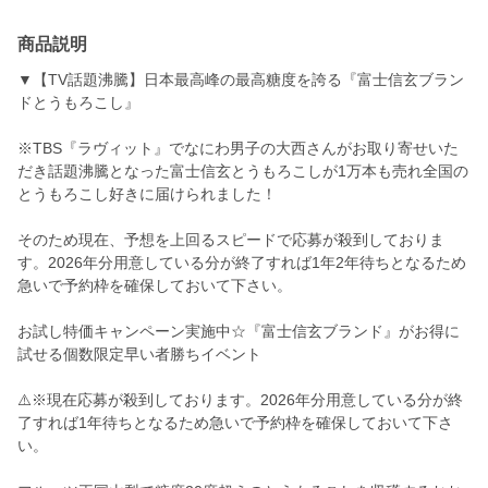
商品説明
▼【TV話題沸騰】日本最高峰の最高糖度を誇る『富士信玄ブラン
ドとうもろこし』
※TBS『ラヴィット』でなにわ男子の大西さんがお取り寄せいた
だき話題沸騰となった富士信玄とうもろこしが1万本も売れ全国の
とうもろこし好きに届けられました！
そのため現在、予想を上回るスピードで応募が殺到しておりま
す。2026年分用意している分が終了すれば1年2年待ちとなるため
急いで予約枠を確保しておいて下さい。
お試し特価キャンペーン実施中☆『富士信玄ブランド』がお得に
試せる個数限定早い者勝ちイベント
⚠️※現在応募が殺到しております。2026年分用意している分が終
了すれば1年待ちとなるため急いで予約枠を確保しておいて下さ
い。