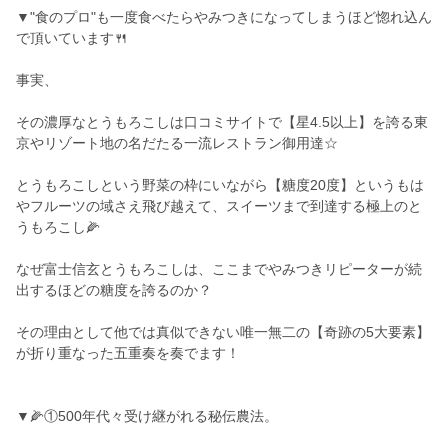
▼"食のプロ"も一度食べたらやみつきになってしまうほど惚れ込ん
で頂いています🍴
事実、
その濃厚なとうもろこしは口コミサイトで【星4.5以上】を誇る東
京やリゾート地の名だたる一流レストラン御用達☆
とうもろこしという野菜の枠にいながら【糖度20度】というもは
やフルーツの域さえ飛び越えて、スイーツまで到達する極上のと
うもろこし🌽
なぜ富士信玄とうもろこしは、ここまでやみつきリピーターが続
出するほどの糖度を誇るのか？
その理由として他では真似できない唯一無二の【奇跡の5大要素】
が折り重なった五重奏を奏でます！
▼🌽①500年代々受け継がれる秘伝農法。