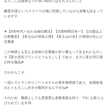
もろこしは濃厚なコク深い味わいはもちろんのこと、
糖度20度というスイーツの域に到達していながら栄養も詰まって
います💡
▼【500年代々伝わる秘伝農法】【日照時間日本一】【15度以上
の寒暖差】【富士山の溶岩土壌】【富士山の水】の奇跡が生んだ
五重奏
この奇跡とも言える自然の五重奏が折り重なって生まれたものこ
そ【富士信玄ブランドとうもろこし】であり、まさに富士河口湖
が誇る逸品🌽
だかからこそ、
一流レストランやリゾートホテルが長年御用達であり、全国各地
のとうもろこし好きが殺到するんですね🌽
そのため、農家としても受賞歴も多数実績を誇り、TVにも取り上
げられています📺