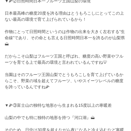
▼🌽②日照時間日本一フルーツ王国山梨の環境
日本最高峰の糖度20度を誇る理由はとうもろこしにとってこの上
ない最高の環境で育て上げられているから！
作物にとって日照時間というのは作物の出来を大きく左右する"生
命線"であり、その命とも言える日照時間日本一を誇るのが山梨県
🗻
だからこそ山梨はフルーツ王国と呼ばれ、糖度の高い野菜やフル
ーツを育てる上で最高の環境と言われているんですね💡
当園はそのフルーツ王国山梨でとうもろこしを育て上げているか
らこそ、野菜の域を超えてフルーツ、いやスイーツレベルの糖度
を誇っているんですね🌽
▼🌽③富士山の独特な地形から生まれる15度以上の寒暖差
山梨の中でも特に独特の地形を持つ『河口湖』🗻
そのため、日中は30度を超えながら夜になると冷え込むなど寒暖