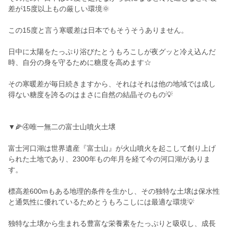
差が15度以上もの厳しい環境🌞
この15度と言う寒暖差は日本でもそうそうありません。
日中に太陽をたっぷり浴びたとうもろこしが夜グッと冷え込んだ
時、自分の身を守るために糖度を高めます☆
その寒暖差が毎日続きますから、それはそれは他の地域では成し
得ない糖度を誇るのはまさに自然の結晶そのもの💡
▼🌽④唯一無二の富士山噴火土壌
富士河口湖は世界遺産『富士山』が火山噴火を起こして創り上げ
られた土地であり、2300年もの年月を経て今の河口湖がありま
す。
標高差600mもある地理的条件を生かし、その独特な土壌は保水性
と通気性に優れているためとうもろこしには最適な環境💡
独特な土壌から生まれる豊富な栄養素をたっぷりと吸収し、成長