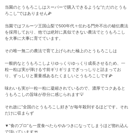
当園のとうもろこしはスーパーで購入できるような"ただのとうも
ろこし"ではありません🌽
当園ではフルーツ王国山梨で500年代々伝わる門外不出の秘伝農法
を採用しており、他では絶対に真似できない農法でとうもろこし
を大事に大事に育てています。
その唯一無二の農法で育て上げられた極上のとうもろこしは
一般的なとうもろこしよりゆっくりゆっくり成長させるため、一
粒一粒は実が弾ける寸前ギリギリまでぎっっしりと詰まってお
り、ずっしりと重量感あるたくましいとうもろこしです🌽
味わいも実が一粒一粒に凝縮されているので、濃厚でコクあると
うもろこしの旨味が存分に感じられます💡
それ故に"全国のとうもろこし好き"が毎年殺到するほどです。それ
だけに収まらず
▼"食のプロ"も一度食べたらやみつきになってしまうほど惚れ込ん
で頂いています🍴