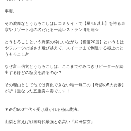
事実、
その濃厚なとうもろこしは口コミサイトで【星4.5以上】を誇る東
京やリゾート地の名だたる一流レストラン御用達☆
とうもろこしという野菜の枠にいながら【糖度20度】というもは
やフルーツの域さえ飛び越えて、スイーツまで到達する極上のと
うもろこし🌽
なぜ富士信玄とうもろこしは、ここまでやみつきリピーターが続
出するほどの糖度を誇るのか？
その理由として他では真似できない唯一無二の【奇跡の5大要素】
が折り重なった五重奏を奏でます！
▼🌽①500年代々受け継がれる秘伝農法。
山梨と言えば戦国時代最強と名高い『武田信玄』