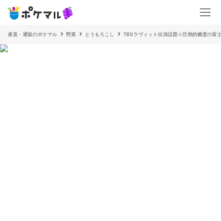
産直・通販のポケマル
野菜
とうもろこし
TBSラヴィット出演話題☆圧倒的糖度の富士