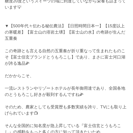
糖度20度というスイーツの域に到達していながら栄養も詰まって
います💡
▼【500年代々伝わる秘伝農法】【日照時間日本一】【15度以上
の寒暖差】【富士山の溶岩土壌】【富士山の水】の奇跡が生んだ
五重奏
この奇跡とも言える自然の五重奏が折り重なって生まれたものこ
そ【富士信玄ブランドとうもろこし】であり、まさに富士河口湖
が誇る逸品🌽
だかからこそ、
一流レストランやリゾートホテルが長年御用達であり、全国各地
のとうもろこし好きが殺到するんですね🌽
そのため、農家としても受賞歴も多数実績を誇り、TVにも取り上
げられています📺
そんな全国的に知名度が急上昇している『富士信玄とうもろこ
し』の感動をもっと多くの方に知って頂きたいため、