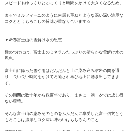
スピードもゆっくりとゆっくりと時間をかけて大きくなるため、
まるでミルフィーユのように何層も重ねたような深い深い濃厚な
コクととうもろこしの旨味が重なり合います☆
▼🌽⑤富士山の雪解け水の恩恵
極めつけには、富士山のミネラルたっぷりの清らかな雪解け水の
恩恵。
富士山に降った雪や雨はだんだんと土に染み込み溶岩の間を通
り、長い長い時間をかけてろ過され再び地上に湧き出してきま
す。
その期間は数十年から数百年であり、まさに一朝一夕では成し得
ない環境。
そんな富士山の恵みそのものをふんだんに享受した富士信玄とう
もろこしは濃厚なコク深い味わいはもちろんのこと、