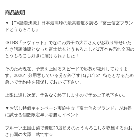
商品説明
▼【TV話題沸騰】日本最高峰の最高糖度を誇る『富士信玄ブラン
ドとうもろこし』
※TBS『ラヴィット』でなにわ男子の大西さんがお取り寄せいた
だき話題沸騰となった富士信玄とうもろこしが1万本も売れ全国の
とうもろこし好きに届けられました！
そのため現在、予想を上回るスピードで応募が殺到しておりま
す。2026年分用意している分が終了すれば1年2年待ちとなるため
急いで予約枠を確保しておいて下さい。
上限に達し次第、予告なく終了しますので予めご了承下さい。
▼お試し特価キャンペーン実施中☆『富士信玄ブランド』がお得
に試せる個数限定早い者勝ちイベント
フルーツ王国山梨で糖度20度超えのとうもろこしを収穫するおお
さわ園の大澤 武です☆