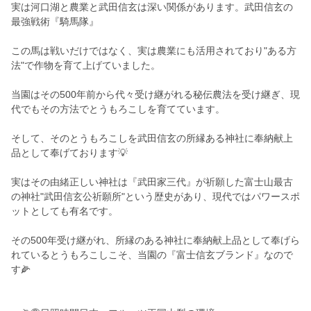
実は河口湖と農業と武田信玄は深い関係があります。武田信玄の
最強戦術『騎馬隊』
この馬は戦いだけではなく、実は農業にも活用されており"ある方
法"で作物を育て上げていました。
当園はその500年前から代々受け継がれる秘伝農法を受け継ぎ、現
代でもその方法でとうもろこしを育てています。
そして、そのとうもろこしを武田信玄の所縁ある神社に奉納献上
品として奉げております💡
実はその由緒正しい神社は『武田家三代』が祈願した富士山最古
の神社"武田信玄公祈願所"という歴史があり、現代ではパワースポ
ットとしても有名です。
その500年受け継がれ、所縁のある神社に奉納献上品として奉げら
れているとうもろこしこそ、当園の『富士信玄ブランド』なので
す🌽