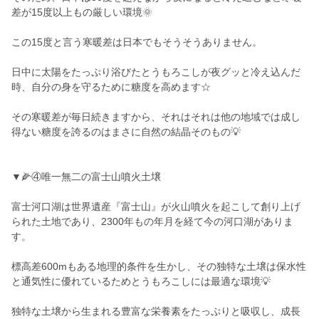
差が15度以上もの厳しい環境🌞
この15度と言う寒暖差は日本でもそうそうありません。
日中に太陽をたっぷり浴びたとうもろこしが夜グッと冷え込んだ
時、自分の身を守るために糖度を高めます☆
その寒暖差が毎日続きますから、それはそれは他の地域では成し
得ない糖度を誇るのはまさに自然の結晶そのもの💡
▼🌽④唯一無二の富士山噴火土壌
富士河口湖は世界遺産『富士山』が火山噴火を起こして創り上げ
られた土地であり、2300年もの年月を経て今の河口湖がありま
す。
標高差600mもある地理的条件を生かし、その独特な土壌は保水性
と通気性に優れているためとうもろこしには最適な環境💡
独特な土壌から生まれる豊富な栄養素をたっぷりと吸収し、成長