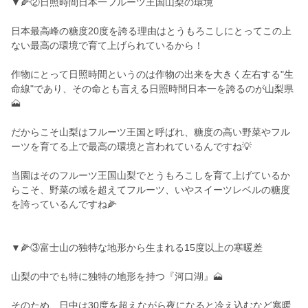
▼🌽②日照時間日本一フルーツ王国山梨の環境
日本最高峰の糖度20度を誇る理由はとうもろこしにとってこの上
ない最高の環境で育て上げられているから！
作物にとって日照時間というのは作物の出来を大きく左右する"生
命線"であり、その命とも言える日照時間日本一を誇るのが山梨県
🗻
だからこそ山梨はフルーツ王国と呼ばれ、糖度の高い野菜やフル
ーツを育てる上で最高の環境と言われているんですね💡
当園はそのフルーツ王国山梨でとうもろこしを育て上げているか
らこそ、野菜の域を超えてフルーツ、いやスイーツレベルの糖度
を誇っているんですね🌽
▼🌽③富士山の独特な地形から生まれる15度以上の寒暖差
山梨の中でも特に独特の地形を持つ『河口湖』🗻
そのため、日中は30度を超えながら夜になると冷え込むなど寒暖