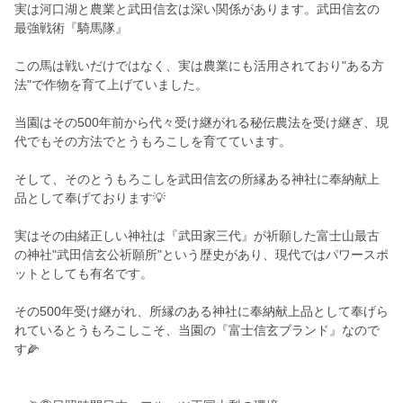
実は河口湖と農業と武田信玄は深い関係があります。武田信玄の
最強戦術『騎馬隊』
この馬は戦いだけではなく、実は農業にも活用されており"ある方
法"で作物を育て上げていました。
当園はその500年前から代々受け継がれる秘伝農法を受け継ぎ、現
代でもその方法でとうもろこしを育てています。
そして、そのとうもろこしを武田信玄の所縁ある神社に奉納献上
品として奉げております💡
実はその由緒正しい神社は『武田家三代』が祈願した富士山最古
の神社"武田信玄公祈願所"という歴史があり、現代ではパワースポ
ットとしても有名です。
その500年受け継がれ、所縁のある神社に奉納献上品として奉げら
れているとうもろこしこそ、当園の『富士信玄ブランド』なので
す🌽