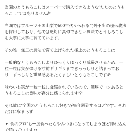
当園のとうもろこしはスーパーで購入できるような"ただのとうも
ろこし"ではありません🌽
当園ではフルーツ王国山梨で500年代々伝わる門外不出の秘伝農法
を採用しており、他では絶対に真似できない農法でとうもろこし
を大事に大事に育てています。
その唯一無二の農法で育て上げられた極上のとうもろこしは
一般的なとうもろこしよりゆっくりゆっくり成長させるため、一
粒一粒は実が弾ける寸前ギリギリまでぎっっしりと詰まってお
り、ずっしりと重量感あるたくましいとうもろこしです🌽
味わいも実が一粒一粒に凝縮されているので、濃厚でコクあると
うもろこしの旨味が存分に感じられます💡
それ故に"全国のとうもろこし好き"が毎年殺到するほどです。それ
だけに収まらず
▼"食のプロ"も一度食べたらやみつきになってしまうほど惚れ込ん
で頂いています🍴