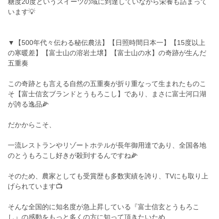
糖度20度というスイーツの域に到達していながら栄養も詰まって
います💡
▼【500年代々伝わる秘伝農法】【日照時間日本一】【15度以上
の寒暖差】【富士山の溶岩土壌】【富士山の水】の奇跡が生んだ
五重奏
この奇跡とも言える自然の五重奏が折り重なって生まれたものこ
そ【富士信玄ブランドとうもろこし】であり、まさに富士河口湖
が誇る逸品🌽
だかからこそ、
一流レストランやリゾートホテルが長年御用達であり、全国各地
のとうもろこし好きが殺到するんですね🌽
そのため、農家としても受賞歴も多数実績を誇り、TVにも取り上
げられています📺
そんな全国的に知名度が急上昇している『富士信玄とうもろこ
し』の感動をもっと多くの方に知って頂きたいため、