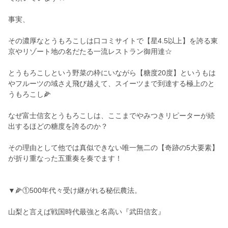
事実、
その濃厚なとうもろこしは口コミサイトで【星4.5以上】を誇る東
京やリゾート地の名だたる一流レストラン御用達☆
とうもろこしという野菜の枠にいながら【糖度20度】というもは
やフルーツの域さえ飛び越えて、スイーツまで到達する極上のと
うもろこし🌽
なぜ富士信玄とうもろこしは、ここまでやみつきリピーターが続
出するほどの糖度を誇るのか？
その理由として他では真似できない唯一無二の【奇跡の5大要素】
が折り重なった五重奏を奏でます！
▼🌽①500年代々受け継がれる秘伝農法。
山梨と言えば戦国時代最強と名高い『武田信玄』