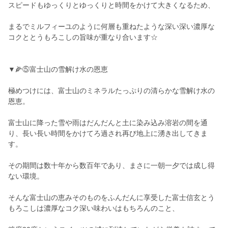
スピードもゆっくりとゆっくりと時間をかけて大きくなるため、
まるでミルフィーユのように何層も重ねたような深い深い濃厚な
コクととうもろこしの旨味が重なり合います☆
▼🌽⑤富士山の雪解け水の恩恵
極めつけには、富士山のミネラルたっぷりの清らかな雪解け水の
恩恵。
富士山に降った雪や雨はだんだんと土に染み込み溶岩の間を通
り、長い長い時間をかけてろ過され再び地上に湧き出してきま
す。
その期間は数十年から数百年であり、まさに一朝一夕では成し得
ない環境。
そんな富士山の恵みそのものをふんだんに享受した富士信玄とう
もろこしは濃厚なコク深い味わいはもちろんのこと、