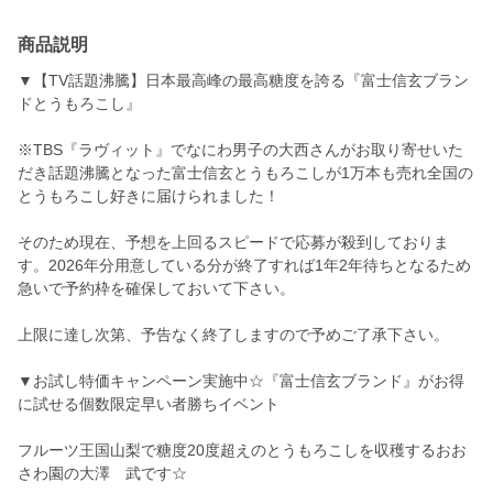
商品説明
▼【TV話題沸騰】日本最高峰の最高糖度を誇る『富士信玄ブラン
ドとうもろこし』
※TBS『ラヴィット』でなにわ男子の大西さんがお取り寄せいた
だき話題沸騰となった富士信玄とうもろこしが1万本も売れ全国の
とうもろこし好きに届けられました！
そのため現在、予想を上回るスピードで応募が殺到しておりま
す。2026年分用意している分が終了すれば1年2年待ちとなるため
急いで予約枠を確保しておいて下さい。
上限に達し次第、予告なく終了しますので予めご了承下さい。
▼お試し特価キャンペーン実施中☆『富士信玄ブランド』がお得
に試せる個数限定早い者勝ちイベント
フルーツ王国山梨で糖度20度超えのとうもろこしを収穫するおお
さわ園の大澤 武です☆