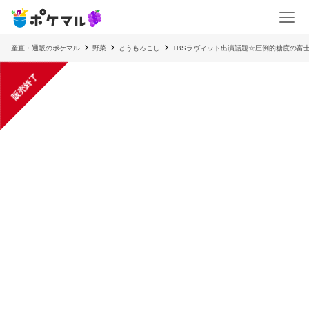
産直・通販のポケマル
野菜
とうもろこし
TBSラヴィット出演話題☆圧倒的糖度の富士
販売終了