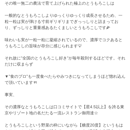
その唯一無二の農法で育て上げられた極上のとうもろこしは
一般的なとうもろこしよりゆっくりゆっくり成長させるため、一
粒一粒は実が弾ける寸前ギリギリまでぎっっしりと詰まってお
り、ずっしりと重量感あるたくましいとうもろこしです🌽
味わいも実が一粒一粒に凝縮されているので、濃厚でコクあると
うもろこしの旨味が存分に感じられます💡
それ故に"全国のとうもろこし好き"が毎年殺到するほどです。それ
だけに収まらず
▼"食のプロ"も一度食べたらやみつきになってしまうほど惚れ込ん
で頂いています🍴
事実、
その濃厚なとうもろこしは口コミサイトで【星4.5以上】を誇る東
京やリゾート地の名だたる一流レストラン御用達☆
とうもろこしという野菜の枠にいながら【糖度20度】というもは