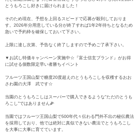
とうもろこし好きに届けられました！
そのため現在、予想を上回るスピードで応募が殺到しておりま
す。2026年分用意している分が終了すれば1年2年待ちとなるため
急いで予約枠を確保しておいて下さい。
上限に達し次第、予告なく終了しますので予めご了承下さい。
▼お試し特価キャンペーン実施中☆『富士信玄ブランド』がお得
に試せる個数限定早い者勝ちイベント
フルーツ王国山梨で糖度20度超えのとうもろこしを収穫するおお
さわ園の大澤 武です☆
当園のとうもろこしはスーパーで購入できるような"ただのとうも
ろこし"ではありません🌽
当園ではフルーツ王国山梨で500年代々伝わる門外不出の秘伝農法
を採用しており、他では絶対に真似できない農法でとうもろこし
を大事に大事に育てています。