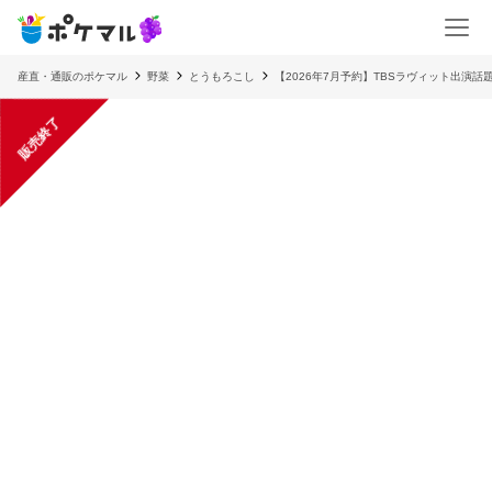
産直・通販のポケマル
野菜
とうもろこし
【2026年7月予約】TBSラヴィット出演
販売終了