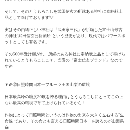
そして、そのとうもろこしを武田信玄の所縁ある神社に奉納献上
品として奉げております💡
実はその由緒正しい神社は『武田家三代』が祈願した富士山最古
の神社"武田信玄公祈願所"という歴史があり、現代ではパワースポ
ットとしても有名です。
その500年受け継がれ、所縁のある神社に奉納献上品として奉げら
れているとうもろこしこそ、当園の『富士信玄ブランド』なので
す🌽
▼🌽②日照時間日本一フルーツ王国山梨の環境
日本最高峰の糖度20度を誇る理由はとうもろこしにとってこの上
ない最高の環境で育て上げられているから！
作物にとって日照時間というのは作物の出来を大きく左右する"生
命線"であり、その命とも言える日照時間日本一を誇るのが山梨県
🗻