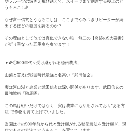
やフルーツの域さえ飛び越えて、スイーツまで到達する極上のと
うもろこし🌽
なぜ富士信玄とうもろこしは、ここまでやみつきリピーターが続
出するほどの糖度を誇るのか？
その理由として他では真似できない唯一無二の【奇跡の5大要素】
が折り重なった五重奏を奏でます！
▼🌽①500年代々受け継がれる秘伝農法。
山梨と言えば戦国時代最強と名高い『武田信玄』
実は河口湖と農業と武田信玄は深い関係があります。武田信玄の
最強戦術『騎馬隊』
この馬は戦いだけではなく、実は農業にも活用されており"ある方
法"で作物を育て上げていました。
当園はその500年前から代々受け継がれる秘伝農法を受け継ぎ、現
代でもその方法でとうもろこしを育てています。