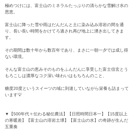
極めつけには、富士山のミネラルたっぷりの清らかな雪解け水の
恩恵。
富士山に降った雪や雨はだんだんと土に染み込み溶岩の間を通
り、長い長い時間をかけてろ過され再び地上に湧き出してきま
す。
その期間は数十年から数百年であり、まさに一朝一夕では成し得
ない環境。
そんな富士山の恵みそのものをふんだんに享受した富士信玄とう
もろこしは濃厚なコク深い味わいはもちろんのこと、
糖度20度というスイーツの域に到達していながら栄養も詰まって
います💡
▼【500年代々伝わる秘伝農法】【日照時間日本一】【15度以上
の寒暖差】【富士山の溶岩土壌】【富士山の水】の奇跡が生んだ
五重奏