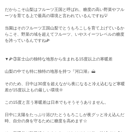
だからこそ山梨はフルーツ王国と呼ばれ、糖度の高い野菜やフル
ーツを育てる上で最高の環境と言われているんですね💡
当園はそのフルーツ王国山梨でとうもろこしを育て上げているか
らこそ、野菜の域を超えてフルーツ、いやスイーツレベルの糖度
を誇っているんですね🌽
▼🌽③富士山の独特な地形から生まれる15度以上の寒暖差
山梨の中でも特に独特の地形を持つ『河口湖』🗻
そのため、日中は30度を超えながら夜になると冷え込むなど寒暖
差が15度以上もの厳しい環境🌞
この15度と言う寒暖差は日本でもそうそうありません。
日中に太陽をたっぷり浴びたとうもろこしが夜グッと冷え込んだ
時、自分の身を守るために糖度を高めます☆