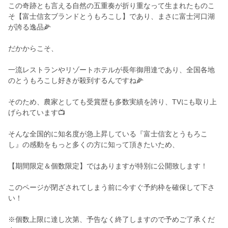
この奇跡とも言える自然の五重奏が折り重なって生まれたものこ
そ【富士信玄ブランドとうもろこし】であり、まさに富士河口湖
が誇る逸品🌽
だかからこそ、
一流レストランやリゾートホテルが長年御用達であり、全国各地
のとうもろこし好きが殺到するんですね🌽
そのため、農家としても受賞歴も多数実績を誇り、TVにも取り上
げられています📺
そんな全国的に知名度が急上昇している『富士信玄とうもろこ
し』の感動をもっと多くの方に知って頂きたいため、
【期間限定＆個数限定】ではありますが特別に公開致します！
このページが閉ざされてしまう前に今すぐ予約枠を確保して下さ
い！
※個数上限に達し次第、予告なく終了しますので予めご了承くだ