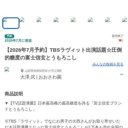
販売終了
予約
2026年7月に発送
1
【2026年7月予約】TBSラヴィット出演話題☆圧倒
的糖度の富士信玄とうもろこし
みんなの投稿を見る
山梨県南都留郡富士河口湖町
大澤 武 | おおさわ園
商品説明
▼【TV話題沸騰】日本最高峰の最高糖度を誇る『富士信玄ブラン
ドとうもろこし』
※TBS『ラヴィット』でなにわ男子の大西さんがお取り寄せいた
だき話題沸騰となった富士信玄とうもろこしが1万本も売れ全国の