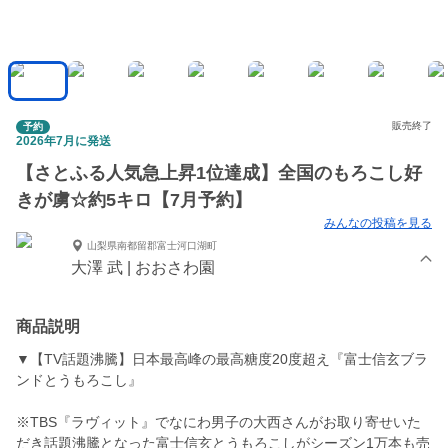
販売終了
予約
2026年7月に発送
【さとふる人気急上昇1位達成】全国のもろこし好
きが虜☆約5キロ【7月予約】
みんなの投稿を見る
山梨県南都留郡富士河口湖町
大澤 武 | おおさわ園
商品説明
▼【TV話題沸騰】日本最高峰の最高糖度20度超え『富士信玄ブラ
ンドとうもろこし』
※TBS『ラヴィット』でなにわ男子の大西さんがお取り寄せいた
だき話題沸騰となった富士信玄とうもろこしがシーズン1万本も売