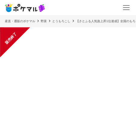
産直・通販のポケマル
野菜
とうもろこし
【さとふる人気急上昇1位達成】全国のもろ
販売終了