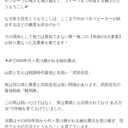
やフルーツの域さえ飛び越えて、スイーツまで到達する極上のと
うもろこし🌽
なぜ富士信玄とうもろこしは、ここまでやみつきリピーターが続
出するほどの糖度を誇るのか？
その理由として他では真似できない唯一無二の【奇跡の5大要素】
が折り重なった五重奏を奏でます！
▼🌽①500年代々受け継がれる秘伝農法。
山梨と言えば戦国時代最強と名高い『武田信玄』
実は河口湖と農業と武田信玄は深い関係があります。武田信玄の
最強戦術『騎馬隊』
この馬は戦いだけではなく、実は農業にも活用されており"ある方
法"で作物を育て上げていました。
当園はその500年前から代々受け継がれる秘伝農法を受け継ぎ、現
代でもその方法でとうもろこしを育てています。