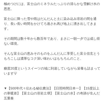
極めつけには、富士山のミネラルたっぷりの清らかな雪解け水の
恩恵。
富士山に降った雪や雨はだんだんと土に染み込み溶岩の間を通
り、長い長い時間をかけてろ過され再び地上に湧き出してきま
す。
その期間は数十年から数百年であり、まさに一朝一夕では成し得
ない環境。
そんな富士山の恵みそのものをふんだんに享受した富士信玄とう
もろこしは濃厚なコク深い味わいはもちろんのこと、
糖度20度というスイーツの域に到達していながら栄養も詰まって
います💡
▼【500年代々伝わる秘伝農法】【日照時間日本一】【15度以上
の寒暖差】【富士山の溶岩土壌】【富士山の水】の奇跡が生んだ
五重奏