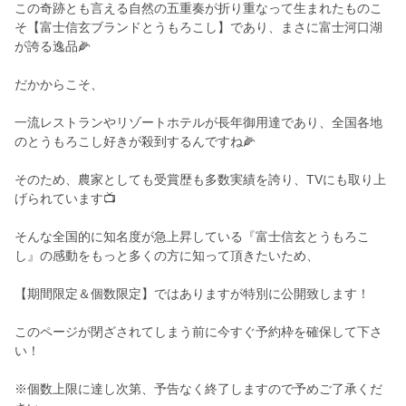
この奇跡とも言える自然の五重奏が折り重なって生まれたものこ
そ【富士信玄ブランドとうもろこし】であり、まさに富士河口湖
が誇る逸品🌽
だかからこそ、
一流レストランやリゾートホテルが長年御用達であり、全国各地
のとうもろこし好きが殺到するんですね🌽
そのため、農家としても受賞歴も多数実績を誇り、TVにも取り上
げられています📺
そんな全国的に知名度が急上昇している『富士信玄とうもろこ
し』の感動をもっと多くの方に知って頂きたいため、
【期間限定＆個数限定】ではありますが特別に公開致します！
このページが閉ざされてしまう前に今すぐ予約枠を確保して下さ
い！
※個数上限に達し次第、予告なく終了しますので予めご了承くだ