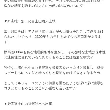
その寒暖差が毎日続きますから、それはそれは他の地域では成し
得ない糖度を誇るのはまさに自然の結晶そのもの💡
▼🌽④唯一無二の富士山噴火土壌
富士河口湖は世界遺産『富士山』が火山噴火を起こして創り上げ
られた土地であり、2300年もの年月を経て今の河口湖がありま
す。
標高差600mもある地理的条件を生かし、その独特な土壌は保水性
と通気性に優れているためとうもろこしには最適な環境💡
独特な土壌から生まれる豊富な栄養素をたっぷりと吸収し、成長
スピードもゆっくりとゆっくりと時間をかけて大きくなるため、
まるでミルフィーユのように何層も重ねたような深い深い濃厚な
コクととうもろこしの旨味が重なり合います☆
▼🌽⑤富士山の雪解け水の恩恵