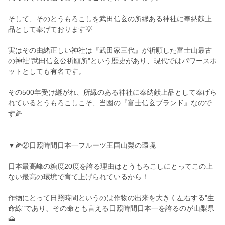
そして、そのとうもろこしを武田信玄の所縁ある神社に奉納献上
品として奉げております💡
実はその由緒正しい神社は『武田家三代』が祈願した富士山最古
の神社"武田信玄公祈願所"という歴史があり、現代ではパワースポ
ットとしても有名です。
その500年受け継がれ、所縁のある神社に奉納献上品として奉げら
れているとうもろこしこそ、当園の『富士信玄ブランド』なので
す🌽
▼🌽②日照時間日本一フルーツ王国山梨の環境
日本最高峰の糖度20度を誇る理由はとうもろこしにとってこの上
ない最高の環境で育て上げられているから！
作物にとって日照時間というのは作物の出来を大きく左右する"生
命線"であり、その命とも言える日照時間日本一を誇るのが山梨県
🗻