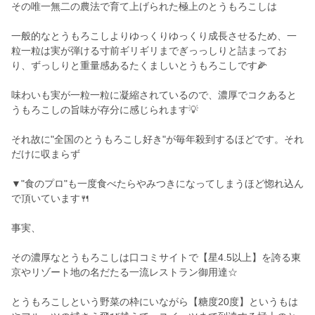
その唯一無二の農法で育て上げられた極上のとうもろこしは
一般的なとうもろこしよりゆっくりゆっくり成長させるため、一
粒一粒は実が弾ける寸前ギリギリまでぎっっしりと詰まってお
り、ずっしりと重量感あるたくましいとうもろこしです🌽
味わいも実が一粒一粒に凝縮されているので、濃厚でコクあると
うもろこしの旨味が存分に感じられます💡
それ故に"全国のとうもろこし好き"が毎年殺到するほどです。それ
だけに収まらず
▼"食のプロ"も一度食べたらやみつきになってしまうほど惚れ込ん
で頂いています🍴
事実、
その濃厚なとうもろこしは口コミサイトで【星4.5以上】を誇る東
京やリゾート地の名だたる一流レストラン御用達☆
とうもろこしという野菜の枠にいながら【糖度20度】というもは