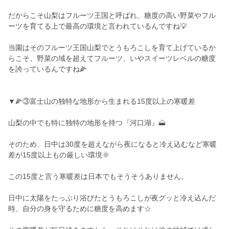
だからこそ山梨はフルーツ王国と呼ばれ、糖度の高い野菜やフル
ーツを育てる上で最高の環境と言われているんですね💡
当園はそのフルーツ王国山梨でとうもろこしを育て上げているか
らこそ、野菜の域を超えてフルーツ、いやスイーツレベルの糖度
を誇っているんですね🌽
▼🌽③富士山の独特な地形から生まれる15度以上の寒暖差
山梨の中でも特に独特の地形を持つ『河口湖』🗻
そのため、日中は30度を超えながら夜になると冷え込むなど寒暖
差が15度以上もの厳しい環境🌞
この15度と言う寒暖差は日本でもそうそうありません。
日中に太陽をたっぷり浴びたとうもろこしが夜グッと冷え込んだ
時、自分の身を守るために糖度を高めます☆