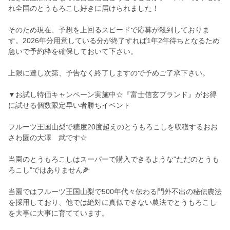
れ全国のとうもろこし好きに届けられました！
そのため現在、予想を上回るスピードで応募が殺到しておりま
す。2026年分用意している分が終了すれば1年2年待ちとなるため
急いで予約枠を確保しておいて下さい。
上限に達し次第、予告なく終了しますので予めご了承下さい。
▼お試し特価キャンペーン実施中☆『富士信玄ブランド』がお得
に試せる個数限定早い者勝ちイベント
フルーツ王国山梨で糖度20度超えのとうもろこしを収穫するおお
さわ園の大澤 武です☆
当園のとうもろこしはスーパーで購入できるような"ただのとうも
ろこし"ではありません🌽
当園ではフルーツ王国山梨で500年代々伝わる門外不出の秘伝農法
を採用しており、他では絶対に真似できない農法でとうもろこし
を大事に大事に育てています。