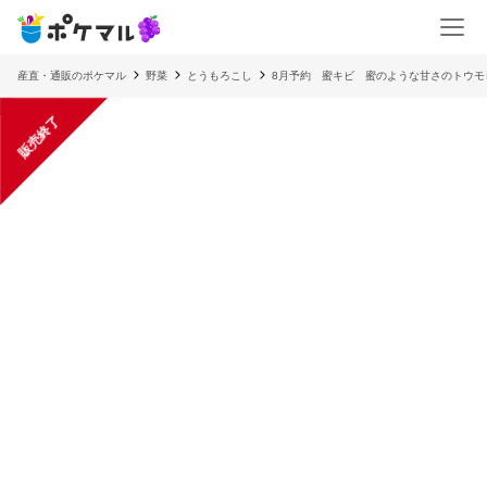
産直・通販のポケマル
野菜
とうもろこし
8月予約 蜜キビ 蜜のような甘さのトウモ
販売終了