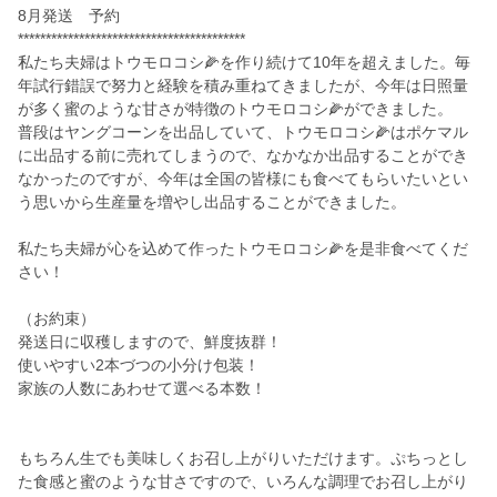
8月発送 予約
*****************************************
私たち夫婦はトウモロコシ🌽を作り続けて10年を超えました。毎
年試行錯誤で努力と経験を積み重ねてきましたが、今年は日照量
が多く蜜のような甘さが特徴のトウモロコシ🌽ができました。
普段はヤングコーンを出品していて、トウモロコシ🌽はポケマル
に出品する前に売れてしまうので、なかなか出品することができ
なかったのですが、今年は全国の皆様にも食べてもらいたいとい
う思いから生産量を増やし出品することができました。
私たち夫婦が心を込めて作ったトウモロコシ🌽を是非食べてくだ
さい！
（お約束）
発送日に収穫しますので、鮮度抜群！
使いやすい2本づつの小分け包装！
家族の人数にあわせて選べる本数！
もちろん生でも美味しくお召し上がりいただけます。ぷちっとし
た食感と蜜のような甘さですので、いろんな調理でお召し上がり