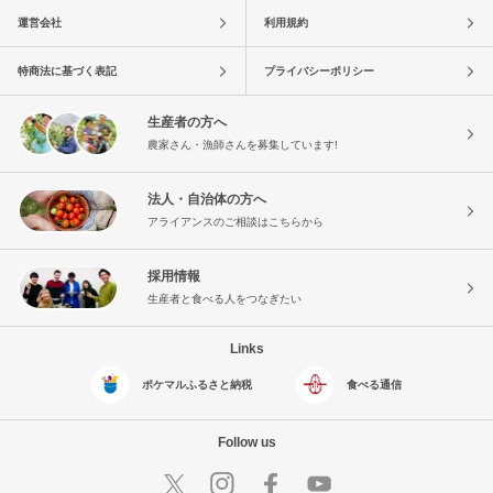
運営会社
利用規約
特商法に基づく表記
プライバシーポリシー
生産者の方へ
農家さん・漁師さんを募集しています!
法人・自治体の方へ
アライアンスのご相談はこちらから
採用情報
生産者と食べる人をつなぎたい
Links
ポケマルふるさと納税
食べる通信
Follow us