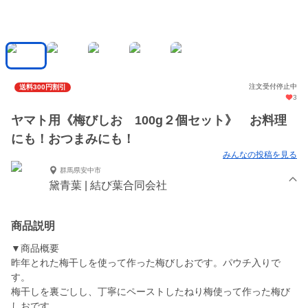
注文受付停止中
送料300円割引
3
ヤマト用《梅びしお 100g２個セット》 お料理
にも！おつまみにも！
みんなの投稿を見る
群馬県安中市
黛青葉 | 結び葉合同会社
商品説明
▼商品概要
昨年とれた梅干しを使って作った梅びしおです。パウチ入りで
す。
梅干しを裏ごしし、丁寧にペーストしたねり梅使って作った梅び
しおです。