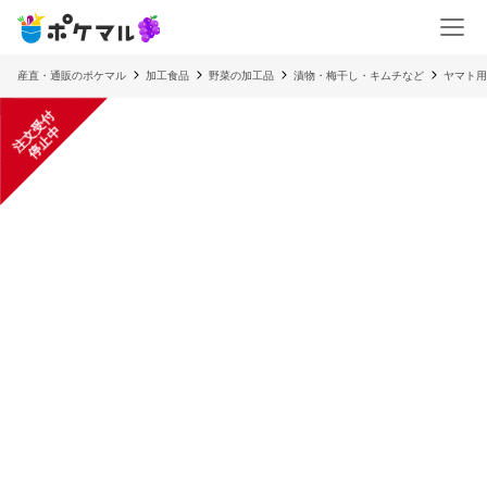
産直・通販のポケマル
加工食品
野菜の加工品
漬物・梅干し・キムチなど
ヤマト用
注
文
受
付
停
止
中