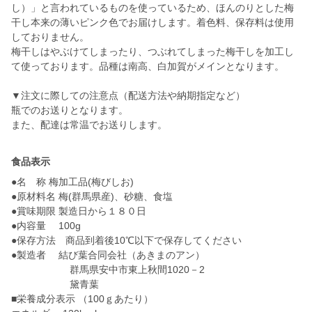
し）」と言われているものを使っているため、ほんのりとした梅
干し本来の薄いピンク色でお届けします。着色料、保存料は使用
しておりません。
梅干しはやぶけてしまったり、つぶれてしまった梅干しを加工し
て使っております。品種は南高、白加賀がメインとなります。
▼注文に際しての注意点（配送方法や納期指定など）
瓶でのお送りとなります。
また、配達は常温でお送りします。
食品表示
●名 称 梅加工品(梅びしお)
●原材料名 梅(群馬県産)、砂糖、食塩
●賞味期限 製造日から１８０日
●内容量 100g
●保存方法 商品到着後10℃以下で保存してください
●製造者 結び葉合同会社（あきまのアン）
群馬県安中市東上秋間1020－2
黛青葉
■栄養成分表示 （100ｇあたり）