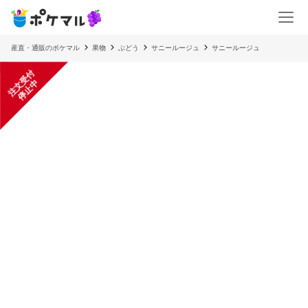
産直・通販のポケマル
果物
ぶどう
サニールージュ
サニールージュ
注
文
受
付
停
止
中