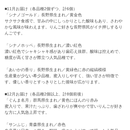
■11月お届け（各品種2個ずつ、計6個）
「シナノゴールド」長野県生まれ／黄金色
サクサク食感で、甘みの中にしっかりとした酸味もあり、さわや
かな風味が味わえます。りんご好きな長野県民がイチ押しするり
んごです。
「シナノホッペ」長野県生まれ／濃い紅色
濃い紅色でシャキシャキ感があり歯応え抜群。酸味は控えめで、
糖度が高く甘さが際立つ人気品種です。
「あいかの香り」長野県生まれ／黄緑色に赤の縦縞模様
生産量が少ない希少品種。蜜入りしやすく、強い甘さが特徴で
す。優しい香りとすっきりとした後味が広がります。
■12月お届け（各品種2個以上、計8個前後）
「ぐんま名月」群馬県生まれ／黄色にほんのり赤み
蜜入りで、果汁たっぷり。歯ざわりが爽やかで甘いりんごが好き
な方に人気急上昇です。
「サンふじ」青森県生まれ／赤色