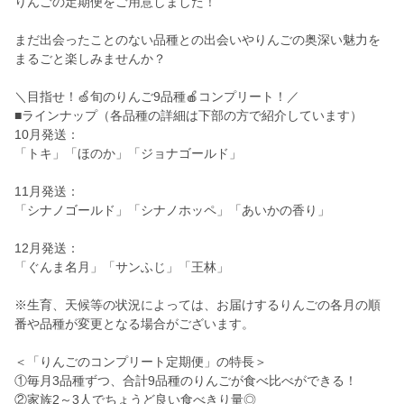
りんごの定期便をご用意しました！
まだ出会ったことのない品種との出会いやりんごの奥深い魅力を
まるごと楽しみませんか？
＼目指せ！🍏旬のりんご9品種🍎コンプリート！／
■ラインナップ（各品種の詳細は下部の方で紹介しています）
10月発送：
「トキ」「ほのか」「ジョナゴールド」
11月発送：
「シナノゴールド」「シナノホッペ」「あいかの香り」
12月発送：
「ぐんま名月」「サンふじ」「王林」
※生育、天候等の状況によっては、お届けするりんごの各月の順
番や品種が変更となる場合がございます。
＜「りんごのコンプリート定期便」の特長＞
①毎月3品種ずつ、合計9品種のりんごが食べ比べができる！
②家族2～3人でちょうど良い食べきり量◎