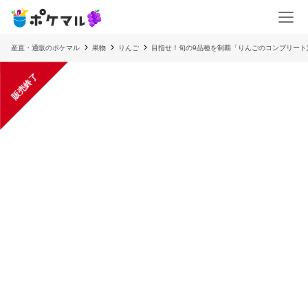
産直・通販のポケマル
果物
りんご
目指せ！旬の9品種を制覇「りんごのコンプリート
販売終了