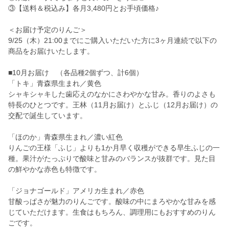
③【送料＆税込み】各月3,480円とお手頃価格♪
＜お届け予定のりんご＞
9/25（木）21:00までにご購入いただいた方に3ヶ月連続で以下の
商品をお届けいたします。
■10月お届け （各品種2個ずつ、計6個）
「トキ」青森県生まれ／黄色
シャキシャキした歯応えのなかにさわやかな甘み。香りのよさも
特長のひとつです。王林（11月お届け）とふじ（12月お届け）の
交配で誕生しています。
「ほのか」青森県生まれ／濃い紅色
りんごの王様「ふじ」よりも1か月早く収穫ができる早生ふじの一
種。果汁がたっぷりで酸味と甘みのバランスが抜群です。見た目
の鮮やかな赤色も特徴です。
「ジョナゴールド」アメリカ生まれ／赤色
甘酸っぱさが魅力のりんごです。酸味の中にまろやかな甘みを感
じていただけます。生食はもちろん、調理用にもおすすめのりん
ごです。