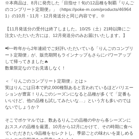
※本商品は、8月に発売した「目指せ！旬の12品種を制覇『りんご
のコンプリート定期便』」（https://poke-m.com/products/46964
1）の10月・11月・12月発送分と同じ内容です。※
【11月発送分の受付は終了しました。10/25（土）21時以降にご
注文いただいた方には、12月発送分のみお届けいたします。】
📢一昨年から2年連続でご好評いただいている「りんごのコンプリ
ート定期便」が、販売期間もラインナップもさらにパワーアップ
して帰ってきました🔥
数量限定なのでお見逃しなく！
＜「りんごのコンプリート定期便」とは＞
実はりんごは日本で約2,000種類あると言われているほどバリエー
ションが豊富！りんごのシーズンになると品種が多くて「定番も
いいけど、他の品種も試してみたいな…」という方も多いのでは
ないでしょうか？
そこでポケマルでは、数あるりんごの品種の中から各シーズンに
おススメの品種を厳選。10月から12月にかけて、その時期に食べ
ていただきたい9品種をセレクトし、季節ごとの味わいを楽しめる