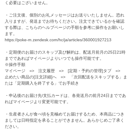
く必要はございません。
・ご注文後、個別のお礼メッセージはお送りいたしません。恐れ
入りますが、発送までお待ちください。注文できているかを確認
する際は、こちらのヘルプページの手順を参考に操作をお願いし
ます。
https://poke-m.zendesk.com/hc/ja/articles/360001927213
・定期便のお届けのスキップ及び解約は、配送月前月の25日21時
までであればマイページよりいつでも操作可能です。
※操作手順
マイページ => 注文履歴 => [定期・予約の管理]タブ =>
止めたい商品の[注文詳細]へ => 「次回配送をスキップする」ま
たは「定期購入を終了する」でお手続き
・申込後のお届け先/支払カードは、各発送月の前月24日までであ
ればマイページより変更可能です。
・生産者さんが食べ頃を見極めてお届けするため、本商品につき
ましては日時指定を承ることができません。あらかじめご了承く
ださい。