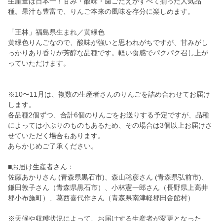
生産量は日本一！甘み・酸味・歯ごたえがすべて揃った人気品
種。果汁も豊富で、りんご本来の風味を存分に楽しめます。
「王林」福島県生まれ／黄緑色
黄緑色りんごなので、酸味が強いと思われがちですが、甘みがし
っかりあり香りが芳醇な品種です。軽い食感でパクパク召し上が
っていただけます。
※10〜11月は、複数の生産者さんのりんごを詰め合わせてお届け
します。
各品種2個ずつ、合計6個のりんごをお送りする予定ですが、品種
によっては小ぶりのものもあるため、その場合は3個以上お届けさ
せていただく場合もあります。
あらかじめご了承ください。
■お届け生産者さん：
佐藤あかりさん (青森県黒石市)、森山聡彦さん (青森県弘前市)、
鎌田敦子さん（青森県黒石市）、小林憲一郎さん（長野県上高井
郡小布施町）、葛西喜代作さん（青森県南津軽郡田舎館村）
※天候や収穫状況によって、お届けする生産者が変更となった