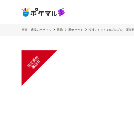
産直・通販のポケマル
果物
果物セット
冷凍いちじく1.5ゴロゴロ 蓬
注
文
受
付
停
止
中