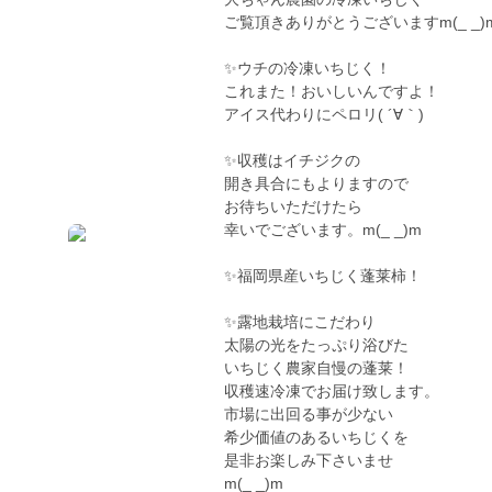
ご覧頂きありがとうございますm(_ _)
✨ウチの冷凍いちじく！
これまた！おいしいんですよ！
アイス代わりにペロリ( ´∀｀)
✨収穫はイチジクの
開き具合にもよりますので
お待ちいただけたら
幸いでございます。m(_ _)m
✨福岡県産いちじく蓬莱柿！
✨露地栽培にこだわり
太陽の光をたっぷり浴びた
いちじく農家自慢の蓬莱！
収穫速冷凍でお届け致します。
市場に出回る事が少ない
希少価値のあるいちじくを
是非お楽しみ下さいませ
m(_ _)m