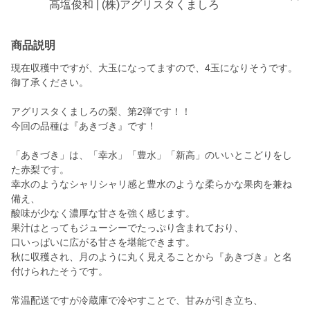
高塩俊和 | (株)アグリスタくましろ
商品説明
現在収穫中ですが、大玉になってますので、4玉になりそうです。
御了承ください。
アグリスタくましろの梨、第2弾です！！
今回の品種は『あきづき』です！
「あきづき」は、「幸水」「豊水」「新高」のいいとこどりをし
た赤梨です。
幸水のようなシャリシャリ感と豊水のような柔らかな果肉を兼ね
備え、
酸味が少なく濃厚な甘さを強く感じます。
果汁はとってもジューシーでたっぷり含まれており、
口いっぱいに広がる甘さを堪能できます。
秋に収穫され、月のように丸く見えることから『あきづき』と名
付けられたそうです。
常温配送ですが冷蔵庫で冷やすことで、甘みが引き立ち、