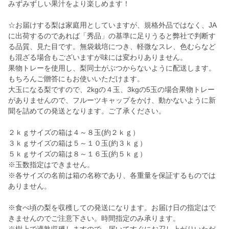
みずみずしい果汁をより楽しめます！
☆お届けする梨は家庭用としていますが、規格外品ではなく、JA
に出荷するのであれば「秀品」の基準に足りうると弊社で判断す
る品質、見た目です。無袋栽培につき、軽微なスレ、色むらなど
も混ざる場合もございますが味には変わりありません。
果物トレーを使用し、梨同士がぶつからないように配送します。
もちろんご贈答にもお使いいただけます。
大玉になる梨ですので、2kgの４玉、3kgの5玉の場合果物トレー
がありませんので、フルーツキャップをかけ、動かないように新
聞を詰めての発送となります。ご了承ください。
２ｋｇサイズの箱は４～８玉(約２ｋｇ）
３ｋｇサイズの箱は５～１０玉(約３ｋｇ）
５ｋｇサイズの箱は８～１６玉(約５ｋｇ）
※玉数指定はできません。
※各サイズの名前は箱の名称であり、各重量を保証するものでは
ありません。
※食べ頃の梨を収穫しての発送になります。お届け日の指定はで
きませんのでご注意下さい。時間指定のみ承ります。