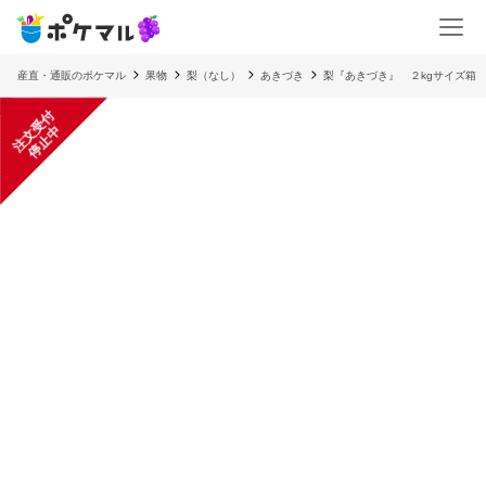
産直・通販のポケマル
果物
梨（なし）
あきづき
梨『あきづき』 ２kgサイズ箱
注
文
受
付
停
止
中