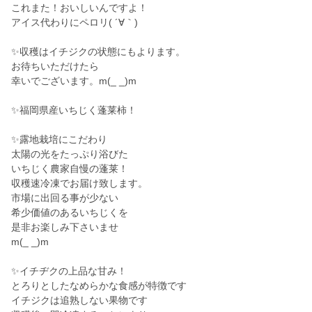
これまた！おいしいんですよ！
アイス代わりにペロリ( ´∀｀)
✨収穫はイチジクの状態にもよります。
お待ちいただけたら
幸いでございます。m(_ _)m
✨福岡県産いちじく蓬莱柿！
✨露地栽培にこだわり
太陽の光をたっぷり浴びた
いちじく農家自慢の蓬莱！
収穫速冷凍でお届け致します。
市場に出回る事が少ない
希少価値のあるいちじくを
是非お楽しみ下さいませ
m(_ _)m
✨イチヂクの上品な甘み！
とろりとしたなめらかな食感が特徴です
イチジクは追熟しない果物です