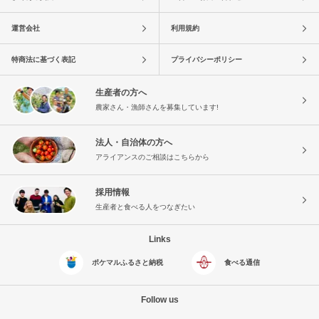
運営会社
利用規約
特商法に基づく表記
プライバシーポリシー
生産者の方へ
農家さん・漁師さんを募集しています!
法人・自治体の方へ
アライアンスのご相談はこちらから
採用情報
生産者と食べる人をつなぎたい
Links
ポケマルふるさと納税
食べる通信
Follow us