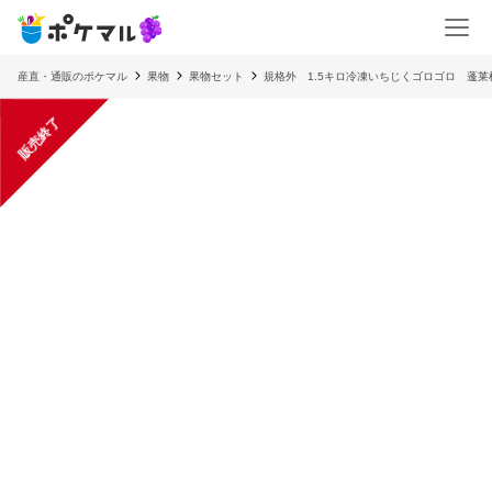
産直・通販のポケマル
果物
果物セット
規格外 1.5キロ冷凍いちじくゴロゴロ 
販売終了