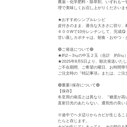
農薬・化学肥料・除草剤、いずれも一
理で美味しくお召し上がりくださいま
★おすすめシンプルレシピ
皮付きのまま、適当な大きさに切り、
６００Wで10分レンチンして、完成😋
甘い蒸しカボチャは、朝食・おやつ・
🔵ご発送について🔵
★約2～3㎏の中玉２玉（合計 約5㎏
★2025年8月5日より、順次発送い
ご不在期間、ご希望の曜日、お時間帯
ご注文時の『特記事項』または、ご注
🔴重要❕❕保存について🔴
【保存】
冬至用の南瓜とは異なり、『糖度が高
直射日光のあたらない、通気性の良い
※途中でヘタ辺りからカビが生じるこ
たらと存じます。
カビが生じてしまっても、その部位を