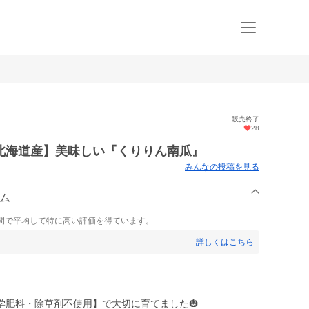
販売終了
28
北海道産】美味しい『くりりん南瓜』
みんなの投稿を見る
ーム
間で平均して特に高い評価を得ています。
詳しくはこちら
学肥料・除草剤不使用】で大切に育てました🎃