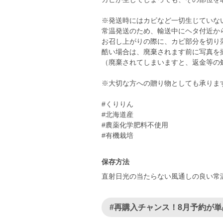
※発送時にはカビなど一切生じていな
常温発送のため、輸送中にヘタ付近か
お召し上がりの際に、カビ部分を切り
酷い場合は、廃棄されます前に写真を
（廃棄されてしまいますと、返金等の
※大切な方への贈り物としても承りま
#くりりん
#北海道産
#農薬化学肥料不使用
#有機栽培
保存方法
直射日光の当たらない風通しの良い常
#再購入チャンス！8月予約が単