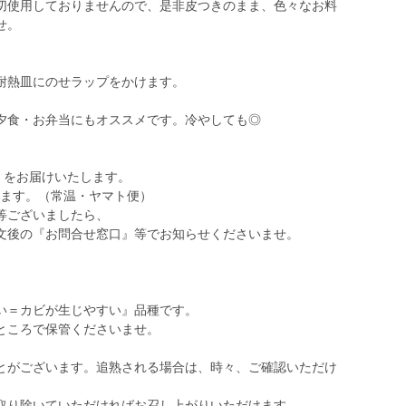
切使用しておりませんので、是非皮つきのまま、色々なお料
せ。
耐熱皿にのせラップをかけます。
夕食・お弁当にもオススメです。冷やしても◎
）をお届けいたします。
たします。（常温・ヤマト便）
等ございましたら、
文後の『お問合せ窓口』等でお知らせくださいませ。
い＝カビが生じやすい』品種です。
ところで保管くださいませ。
とがございます。追熟される場合は、時々、ご確認いただけ
取り除いていただければお召し上がりいただけます。