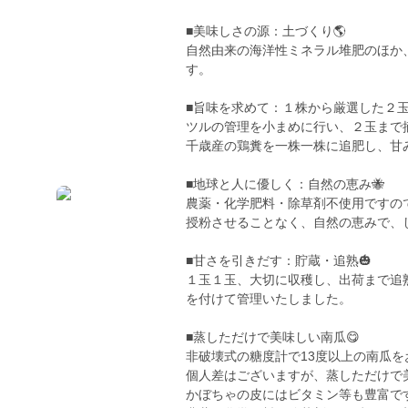
■美味しさの源：土づくり🌎
自然由来の海洋性ミネラル堆肥のほか
す。
■旨味を求めて：１株から厳選した２玉
ツルの管理を小まめに行い、２玉まで
千歳産の鶏糞を一株一株に追肥し、甘
■地球と人に優しく：自然の恵み🐝
農薬・化学肥料・除草剤不使用ですの
授粉させることなく、自然の恵みで、
■甘さを引きだす：貯蔵・追熟🎃
１玉１玉、大切に収穫し、出荷まで追
を付けて管理いたしました。
■蒸しただけで美味しい南瓜😋
非破壊式の糖度計で13度以上の南瓜を
個人差はございますが、蒸しただけで
かぼちゃの皮にはビタミン等も豊富で