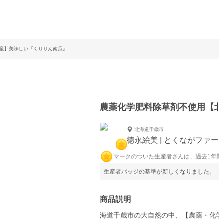
産】美味しい『くりりん南瓜』
農薬化学肥料除草剤不使用【
北海道千歳市
徳永絵美 | とくながファ
マークのついた生産者さんは、過去1年
生産者バッジの基準が新しくなりました。
商品説明
海道千歳市の大自然の中、【農薬・化