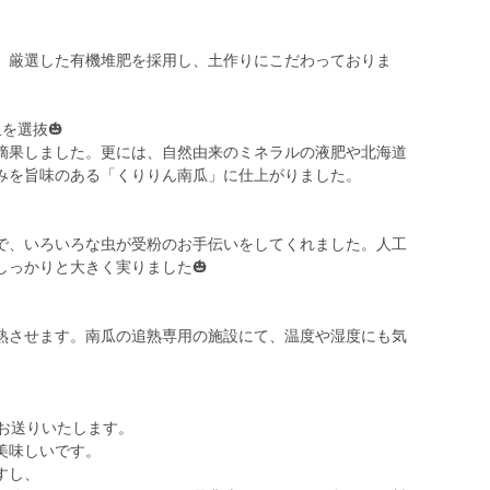
、厳選した有機堆肥を採用し、土作りにこだわっておりま
を選抜🎃
摘果しました。更には、自然由来のミネラルの液肥や北海道
みを旨味のある「くりりん南瓜」に仕上がりました。
で、いろいろな虫が受粉のお手伝いをしてくれました。人工
しっかりと大きく実りました🎃
熟させます。南瓜の追熟専用の施設にて、温度や湿度にも気
お送りいたします。
美味しいです。
すし、