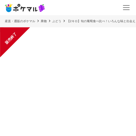
産直・通販のポケマル
果物
ぶどう
【2キロ】旬の葡萄食べ比べ！いろんな味と出会え
販売終了