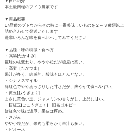
▼自己紹介
本土最南端のブドウ農家です
▼商品概要
17品種のブドウからその時に一番美味しいものを２～３種類以上
詰め合わせて発送いたします
是非いろんな味を食べ比べしてみてください
▼品種・味の特徴・食べ方
・高墨[たかすみ]
巨峰の枝変わり。やや小粒だが糖度は高い。
・高妻［たかつま］
果汁が多く、肉感的。酸味もほとんどない。
・シナノスマイル
鮮紅色でややあっさりした甘さだが、爽やかで食べやすい。
・黄玉[おうぎょく]
まさに黄色い玉。ジャスミンの香りがし、上品に甘い。
・悟紅玉[ごこうぎょく] 旧名ゴルビー
鮮紅色で味は濃厚。果皮は厚め。
・さがみ
やや小粒だが、果肉も柔らかく果汁も多い。
・ピオーネ