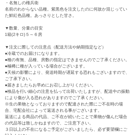
・名無しの権兵衛
名前のわからない品種。紫黒色を注文したのに何故か混じってい
た鮮紅色品種。あっさりとした甘さ。
▼数量、分量の目安
1箱(2キロ)５～６房
▼注文に際しての注意点（配送方法や納期指定など）
●冷蔵でのお届けになります。
●種の有無、品種、房数の指定はできませんのでご了承ください。
●極稀に種が入っている場合がございます。
●天候の影響により、発送時期が遅延する恐れもございますので、
ご了承下さい。
●届きましたらお早めにお召し上がりください。
●検品を行い細心の注意を払って出荷いたしますが、配送中の振動
により傷が入る恐れがありますのでご了承ください。
※生の果物となっておりますので配達された際にご不在時の場
合、宅配会社によって返送される事がございます。
返送による商品の代品、ご不在が続いたことで果物が傷んだ場合
の代品等は致しかねますので、ご注意下さい。
３日以上の不在になるご予定がございましたら、必ず要望欄にご