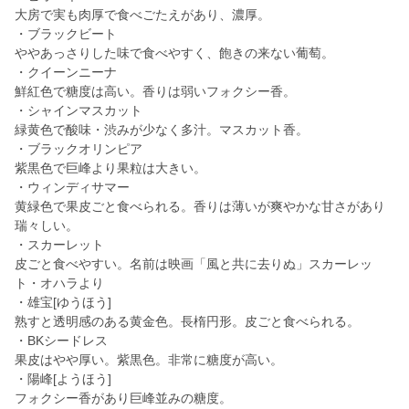
大房で実も肉厚で食べごたえがあり、濃厚。
・ブラックビート
ややあっさりした味で食べやすく、飽きの来ない葡萄。
・クイーンニーナ
鮮紅色で糖度は高い。香りは弱いフォクシー香。
・シャインマスカット
緑黄色で酸味・渋みが少なく多汁。マスカット香。
・ブラックオリンピア
紫黒色で巨峰より果粒は大きい。
・ウィンディサマー
黄緑色で果皮ごと食べられる。香りは薄いが爽やかな甘さがあり
瑞々しい。
・スカーレット
皮ごと食べやすい。名前は映画「風と共に去りぬ」スカーレッ
ト・オハラより
・雄宝[ゆうほう]
熟すと透明感のある黄金色。長楕円形。皮ごと食べられる。
・BKシードレス
果皮はやや厚い。紫黒色。非常に糖度が高い。
・陽峰[ようほう]
フォクシー香があり巨峰並みの糖度。