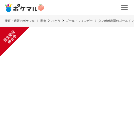
産直・通販のポケマル
果物
ぶどう
ゴールドフィンガー
タンポポ農園のゴールドフ
注
文
受
付
停
止
中