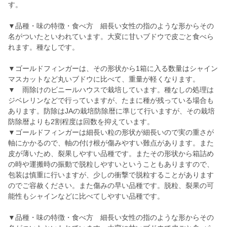
す。
▼品種・味の特徴・食べ方 細長い女性の指のような形からその
名がついたといわれています。大変に甘いブドウで皮ごと食べら
れます。種なしです。
▼ゴールドフィンガーは、その形状から1箱に入る数量はシャイン
マスカットなど丸いブドウに比べて、重量が軽くなります。
▼ 雨除けのビニールハウスで栽培しています。種なしの処理は
ジベレリンなどで行っていますが、たまに種が残っている場合も
あります。防除はJAの栽培防除暦に準じて行いますが、その栽培
防除暦よりも2割程度は回数を抑えています。
▼ゴールドフィンガーは細長い粒の形状が細長いので実の重さが
軸にかかるので、軸の付け根が傷みやすい難点があります。また
皮が薄いため、裂果しやすい品種です。またその形状から箱詰め
の時や運搬時の振動で脱粒しやすいということもありますので、
包装は慎重に行いますが、少しの衝撃で脱粒することがあります
のでご容赦ください。また傷みの早い品種です。脱粒、裂果の可
能性もシャインなどに比べてしやすい品種です。
▼品種・味の特徴・食べ方 細長い女性の指のような形からその