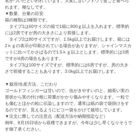
名がついたといわれています。大変に甘いブドウで皮ごと食べら
れます。種なしです。
▼数量、分量の目安
箱の種類は3種類です。
タイプ1は60サイズの箱で1箱に800ｇ以上を入れます。標準的
には2房ですが房の大きさにより前後します。
タイプ2は80サイズですが、1.5kg以上でお届けします。箱には
2ｋｇの表示が印刷されている場合がありますが、シャインマスカ
ットに比べてかさばるので1.5ｋｇ以上とします。標準的には3房
ですが4房の場合もあります。
タイプ3は100サイズですが、標準的には6房ですが、房の大き
さで前後することもあります。3.0kg以上でお届けします。
▼栽培/生産方法、こだわり
ゴールドフィンガーは甘いので、虫がきやすいのと、細長い実の
形状から実の付け根に荷重がかかり傷みやすくなります。一粒で
も傷むとほかの粒に伝染しますので、通常は紙の袋で袋掛けをす
るのですが、見えるようにビコー袋をかけて栽培しています。
▼注文に際しての注意点（配送方法や納期指定など）
例年、8月15日頃から収穫できますが、今年は少し早くなりそうで
す御了承ください。