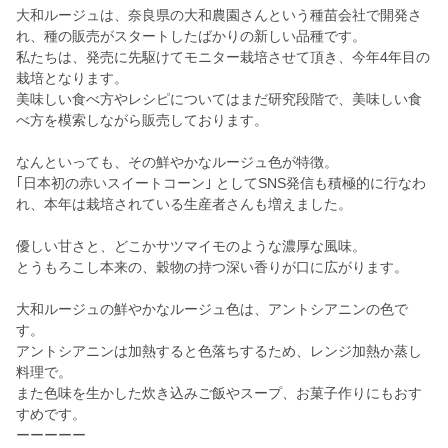
大和ルージュは、奈良県の大和農園さんという種苗会社で開発さ
れ、種の販売がスタートしたばかりの新しい品種です。
私たちは、発売に先駆けてモニター栽培させて頂き、今年4年目の
栽培となります。
美味しい食べ方やレシピについてはまだ研究段階で、美味しい食
べ方を模索しながら販売しております。
なんといっても、その鮮やかなルージュ色が特徴。
｢日本初の赤いスイートコーン｣ としてSNS発信も積極的に行なわ
れ、本年は栽培されている生産者さんも増えました。
優しい甘さと、どこかサツマイモのような濃厚な風味。
とうもろこし本来の、穀物の持つ深い香りが口に広がります。
大和ルージュの鮮やかなルージュ色は、アントシアニンの色で
す。
アントシアニンは加熱すると色落ちするため、レンジ加熱か蒸し
料理で。
また色味を生かした炊き込みご飯やスープ、お菓子作りにもおす
すめです。
ーーーーー