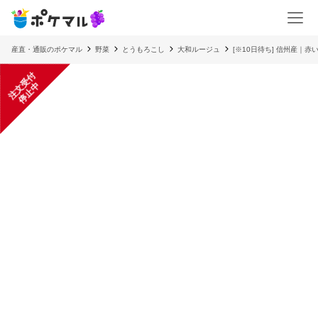
産直・通販のポケマル
野菜
とうもろこし
大和ルージュ
[※10日待ち] 信州産｜
注
文
受
付
停
止
中