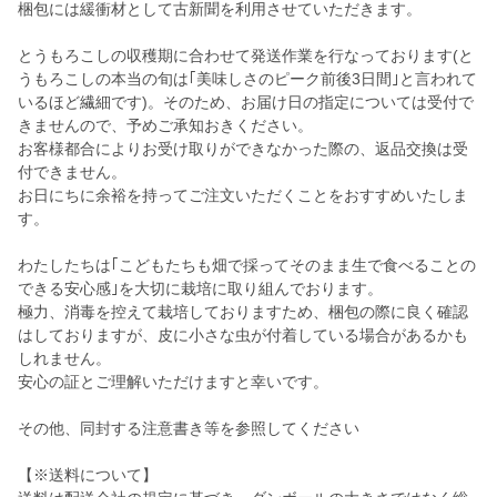
梱包には緩衝材として古新聞を利用させていただきます。
とうもろこしの収穫期に合わせて発送作業を行なっております(と
うもろこしの本当の旬は｢美味しさのピーク前後3日間｣と言われて
いるほど繊細です)。そのため、お届け日の指定については受付で
きませんので、予めご承知おきください。
お客様都合によりお受け取りができなかった際の、返品交換は受
付できません。
お日にちに余裕を持ってご注文いただくことをおすすめいたしま
す。
わたしたちは｢こどもたちも畑で採ってそのまま生で食べることの
できる安心感｣を大切に栽培に取り組んでおります。
極力、消毒を控えて栽培しておりますため、梱包の際に良く確認
はしておりますが、皮に小さな虫が付着している場合があるかも
しれません。
安心の証とご理解いただけますと幸いです。
その他、同封する注意書き等を参照してください
【※送料について】