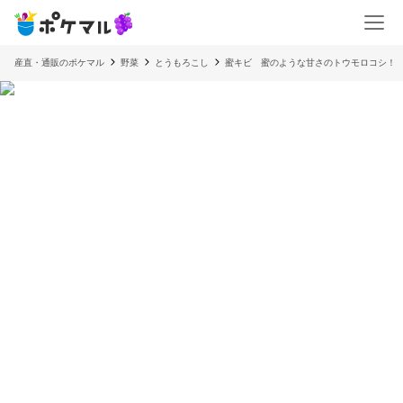
産直・通販のポケマル
野菜
とうもろこし
蜜キビ 蜜のような甘さのトウモロコシ