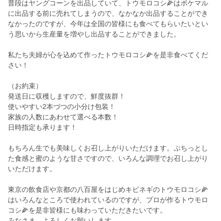
普段はヤングコーンを出品していて、トウモロコシ🌽はポケマル
に出品する前に売れてしまうので、なかなか出品することができ
なかったのですが、今年は全国の皆様にも食べてもらいたいとい
う思いから生産量を増やし出品することができました。
私たち夫婦が心を込めて作ったトウモロコシ🌽を是非食べてくだ
さい！
（お約束）
発送日に収穫しますので、鮮度抜群！
使いやすい2本づつの小分け包装！
家族の人数にあわせて選べる本数！
日時指定も承ります！
もちろん生でも美味しくお召し上がりいただけます。ぷちっとし
た食感と蜜のような甘さですので、いろんな調理でお召し上がり
いただけます。
東京の飲食店や京都の八百屋をはじめキビネギのトウモロコシ🌽
はいろんなところで使われているのですが、プロが作るトウモロ
コシ🌽を是非皆様にも味わっていただきたいです。
みなさま よろしくお願いします。