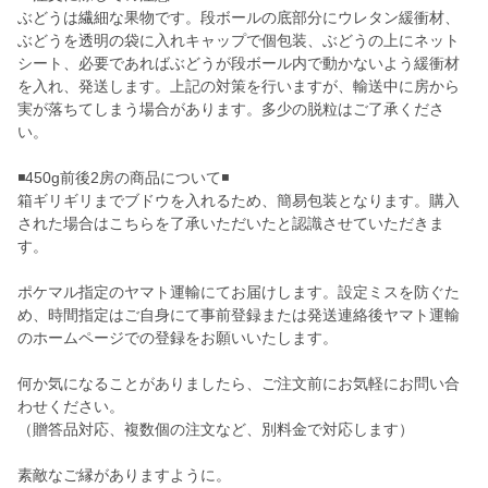
ぶどうは繊細な果物です。段ボールの底部分にウレタン緩衝材、
ぶどうを透明の袋に入れキャップで個包装、ぶどうの上にネット
シート、必要であればぶどうが段ボール内で動かないよう緩衝材
を入れ、発送します。上記の対策を行いますが、輸送中に房から
実が落ちてしまう場合があります。多少の脱粒はご了承くださ
い。
◾️450g前後2房の商品について◾️
箱ギリギリまでブドウを入れるため、簡易包装となります。購入
された場合はこちらを了承いただいたと認識させていただきま
す。
ポケマル指定のヤマト運輸にてお届けします。設定ミスを防ぐた
め、時間指定はご自身にて事前登録または発送連絡後ヤマト運輸
のホームページでの登録をお願いいたします。
何か気になることがありましたら、ご注文前にお気軽にお問い合
わせください。
（贈答品対応、複数個の注文など、別料金で対応します）
素敵なご縁がありますように。