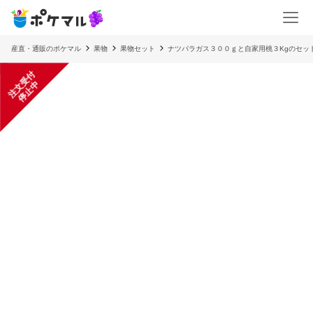
産直・通販のポケマル
果物
果物セット
ナツパラガス３００ｇと自家用桃３Kgのセッ
注
文
受
付
停
止
中