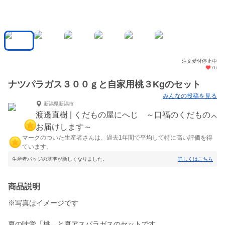
注文受付停止中
76
ナツパラガス３００ｇと自家用桃３Kgのセット
みんなの投稿を見る
新潟県新潟市
渡邊直樹 | くだもの屋にへじ ～口福のくだもの
お届けします～
マークのついた生産者さんは、過去1年間で平均して特に高い評価を得
ています。
生産者バッジの基準が新しくなりました。
詳しくはこちら
商品説明
※写真はイメージです
夏の味覚「桃」と夏アスパラガスのセットです。