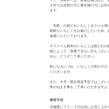
ファーム根本では、農薬は極力控え、
土作りは自然の力と微生物の力にお任
ます。
「完熟」の朝どれいちじくをクール便
新鮮ないちじくをお届けしたいため、
遠慮いただいております。
※ファーム根本のいちじくは朝どれの
候によって、収穫できない日もござい
せん。どうぞご了承ください。
秋になるにつれ、いちじくの実が小さ
くださいませ。
また、８月～順次発送予定ではござい
来かねます事をご了承いただきますよ
保存方法
冷蔵庫にて２～３日以内にお召し上が