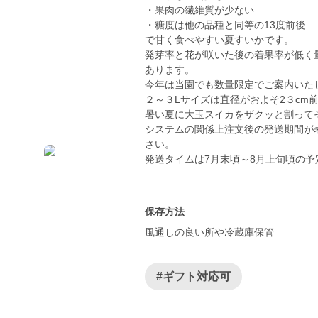
・果肉の繊維質が少ない
・糖度は他の品種と同等の13度前後
で甘く食べやすい夏すいかです。
発芽率と花が咲いた後の着果率が低く
あります。
今年は当園でも数量限定でご案内いた
２～３Lサイズは直径がおよそ2３cm
暑い夏に大玉スイカをザクッと割って
システムの関係上注文後の発送期間が
さい。
発送タイムは7月末頃～8月上旬頃の予
保存方法
風通しの良い所や冷蔵庫保管
#ギフト対応可