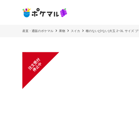
産直・通販のポケマル
果物
スイカ
種のない(少ない)大玉 2~3L サイズ
注
文
受
付
停
止
中