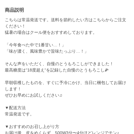
商品説明
こちらは常温発送です。送料を節約したい方はこちらからご注文
ください！
猛暑の場合はクール便をおすすめしております。
「今年食べた中で1番甘い…！」
「味が濃く、風味豊かで旨味たっぷり…！」
そんな声をいただく、自慢のとうもろこしができました！
最高糖度は“18度超え“を記録した自慢のとうもろこし🌽
早朝収穫したものを、すぐに予冷にかけ、当日に梱包してお届け
します！
ぜひお早めにお試しください♫
▼配送方法
常温発送です。
▼おすすめのお召し上がり方
お届け後、皮をめくらず、500W3分〜4分ほどレンジでチン♪