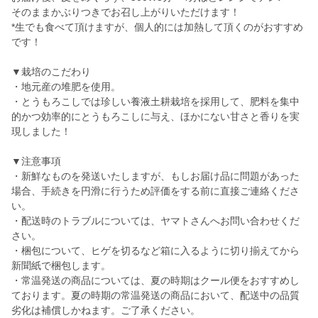
そのままかぶりつきでお召し上がりいただけます！
*生でも食べて頂けますが、個人的には加熱して頂くのがおすすめ
です！
▼栽培のこだわり
・地元産の堆肥を使用。
・とうもろこしでは珍しい養液土耕栽培を採用して、肥料を集中
的かつ効率的にとうもろこしに与え、ほかにない甘さと香りを実
現しました！
▼注意事項
・新鮮なものを発送いたしますが、もしお届け品に問題があった
場合、手続きを円滑に行うため評価をする前に直接ご連絡くださ
い。
・配送時のトラブルについては、ヤマトさんへお問い合わせくだ
さい。
・梱包について、ヒゲを切るなど箱に入るように切り揃えてから
新聞紙で梱包します。
・常温発送の商品については、夏の時期はクール便をおすすめし
ております。夏の時期の常温発送の商品において、配送中の品質
劣化は補償しかねます。ご了承ください。