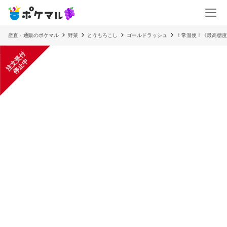
産直・通販のポケマル
野菜
とうもろこし
ゴールドラッシュ
！常温便！《最高糖度
注
文
受
付
停
止
中