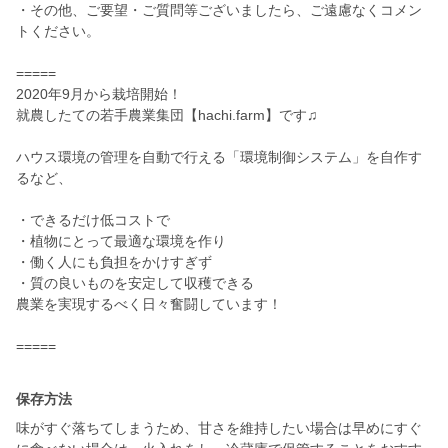
・その他、ご要望・ご質問等ございましたら、ご遠慮なくコメン
トください。
=====
2020年9月から栽培開始！
就農したての若手農業集団【hachi.farm】です♫
ハウス環境の管理を自動で行える「環境制御システム」を自作す
るなど、
・できるだけ低コストで
・植物にとって最適な環境を作り
・働く人にも負担をかけすぎず
・質の良いものを安定して収穫できる
農業を実現するべく日々奮闘しています！
=====
保存方法
味がすぐ落ちてしまうため、甘さを維持したい場合は早めにすぐ