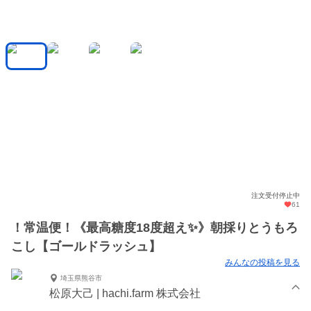
注文受付停止中
61
！常温便！《最高糖度18度超え✨》朝採りとうもろ
こし【ゴールドラッシュ】
みんなの投稿を見る
埼玉県熊谷市
松原大己 | hachi.farm 株式会社