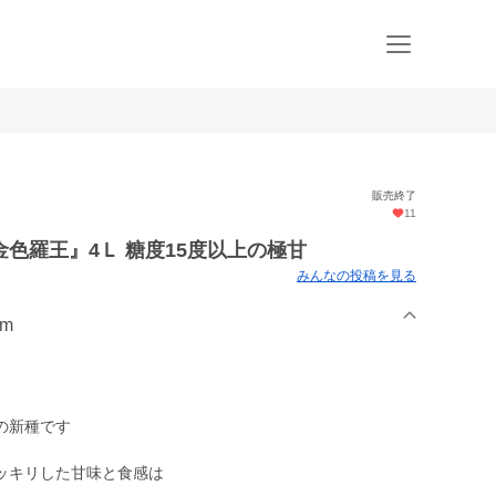
販売終了
11
色羅王』4Ｌ 糖度15度以上の極甘
みんなの投稿を見る
rm
の新種です
ッキリした甘味と食感は