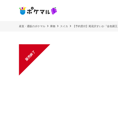
産直・通販のポケマル
果物
スイカ
【予約受付】尾花沢すいか『金色羅王』
販売終了