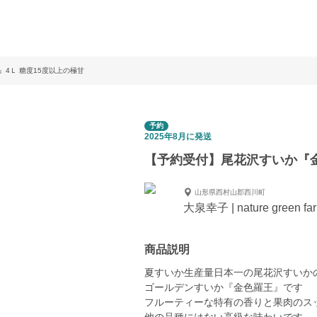
4Ｌ 糖度15度以上の極甘
予約
2025年8月に発送
【予約受付】尾花沢すいか『金
山形県西村山郡西川町
大泉幸子 | nature green fa
商品説明
夏すいか生産量日本一の尾花沢すいか
ゴールデンすいか『金色羅王』です
フルーティーな特有の香りと果肉のス