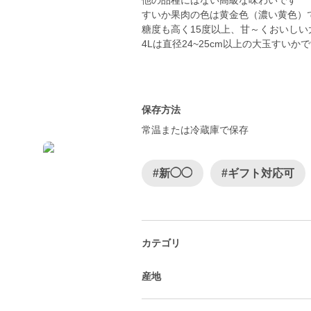
他の品種にはない高級な味わいです
すいか果肉の色は黄金色（濃い黄色）
糖度も高く15度以上、甘～くおいしい
4Lは直径24~25cm以上の大玉すいか
保存方法
常温または冷蔵庫で保存
#新◯◯
#ギフト対応可
カテゴリ
産地