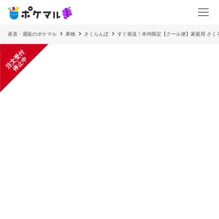
産直・通販のポケマル
果物
さくらんぼ
すぐ発送！本州限定【クール便】家庭用 さくらん
注
文
受
付
停
止
中