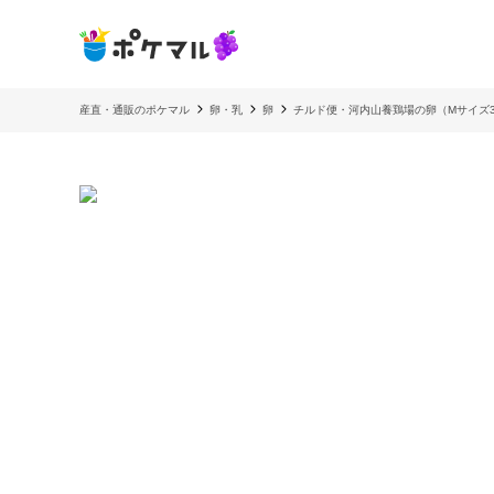
産直・通販のポケマル
卵・乳
卵
チルド便・河内山養鶏場の卵（Mサイズ3