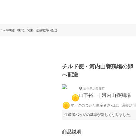
0～160個）/東北、関東、信越地方へ配送
チルド便・河内山養鶏場の卵（
へ配送
岩手県大船渡市
山下裕一 | 河内山養鶏場
マークのついた生産者さんは、過去1年
生産者バッジの基準が新しくなりました。
商品説明