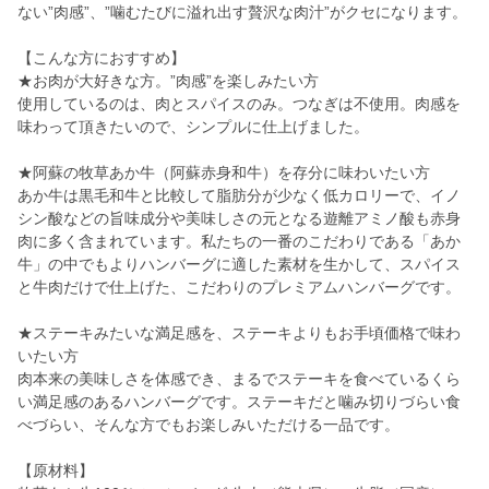
ない”肉感”、”噛むたびに溢れ出す贅沢な肉汁”がクセになります。
【こんな方におすすめ】
★お肉が大好きな方。”肉感”を楽しみたい方
使用しているのは、肉とスパイスのみ。つなぎは不使用。肉感を
味わって頂きたいので、シンプルに仕上げました。
★阿蘇の牧草あか牛（阿蘇赤身和牛）を存分に味わいたい方
あか牛は黒毛和牛と比較して脂肪分が少なく低カロリーで、イノ
シン酸などの旨味成分や美味しさの元となる遊離アミノ酸も赤身
肉に多く含まれています。私たちの一番のこだわりである「あか
牛」の中でもよりハンバーグに適した素材を生かして、スパイス
と牛肉だけで仕上げた、こだわりのプレミアムハンバーグです。
★ステーキみたいな満足感を、ステーキよりもお手頃価格で味わ
いたい方
肉本来の美味しさを体感でき、まるでステーキを食べているくら
い満足感のあるハンバーグです。ステーキだと噛み切りづらい食
べづらい、そんな方でもお楽しみいただける一品です。
【原材料】