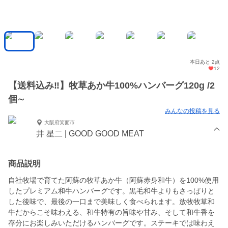
本日あと 2点
12
【送料込み‼】牧草あか牛100%ハンバーグ120g /2
個∼
みんなの投稿を見る
大阪府箕面市
井 星二 | GOOD GOOD MEAT
商品説明
自社牧場で育てた阿蘇の牧草あか牛（阿蘇赤身和牛）を100%使用
したプレミアム和牛ハンバーグです。黒毛和牛よりもさっぱりと
した後味で、最後の一口まで美味しく食べられます。放牧牧草和
牛だからこそ味わえる、和牛特有の旨味や甘み、そして和牛香を
存分にお楽しみいただけるハンバーグです。ステーキでは味わえ