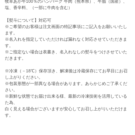
牧草あか牛100％のハンバーグ 牛肉（熊本県）、牛脂（国産）、
塩、香辛料、（一部に牛肉を含む）
【熨斗について】対応可
※ご希望のお客様は注文画面の特記事項にご記入をお願いいたし
ます。
※名入れを指定していただければ漏れなく対応させていただきま
す。
※ご指定ない場合は表書き、名入れなしの熨斗をつけさせていた
だきます。
※冷凍（－18℃）保存頂き、解凍後は冷蔵保存にてお早目にお召
し上がりください。
※包装形態が一部異なる場合があります。あらかじめご了承くだ
さい。
※新鮮な状態でお届け出来る様、最新の冷凍技術を活用している
た為、
白く見える場合がございますが安心してお召し上がりいただけま
す。