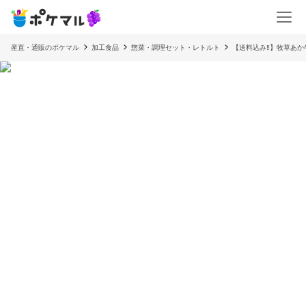
産直・通販のポケマル
加工食品
惣菜・調理セット・レトルト
【送料込み‼】牧草あか牛1