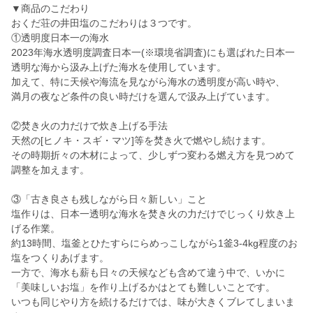
▼商品のこだわり
おくだ荘の井田塩のこだわりは３つです。
①透明度日本一の海水
2023年海水透明度調査日本一(※環境省調査)にも選ばれた日本一
透明な海から汲み上げた海水を使用しています。
加えて、特に天候や海流を見ながら海水の透明度が高い時や、
満月の夜など条件の良い時だけを選んで汲み上げています。
②焚き火の力だけで炊き上げる手法
天然の[ヒノキ・スギ・マツ]等を焚き火で燃やし続けます。
その時期折々の木材によって、少しずつ変わる燃え方を見つめて
調整を加えます。
③「古き良さも残しながら日々新しい」こと
塩作りは、日本一透明な海水を焚き火の力だけでじっくり炊き上
げる作業。
約13時間、塩釜とひたすらにらめっこしながら1釜3-4kg程度のお
塩をつくりあげます。
一方で、海水も薪も日々の天候なども含めて違う中で、いかに
「美味しいお塩」を作り上げるかはとても難しいことです。
いつも同じやり方を続けるだけでは、味が大きくブレてしまいま