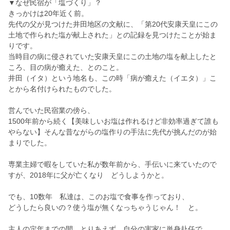
▼なぜ民宿が「塩づくり」？
きっかけは20年近く前。
先代の父が見つけた井田地区の文献に、「第20代安康天皇にこの
土地で作られた塩が献上された」との記録を見つけたことが始ま
りです。
当時目の病に侵されていた安康天皇にこの土地の塩を献上したと
ころ、目の病が癒えた、とのこと。
井田（イタ）という地名も、この時「病が癒えた（イエタ）」こ
とから名付けられたものでした。
営んでいた民宿業の傍ら、
1500年前から続く【美味しいお塩は作れるけど非効率過ぎて誰も
やらない】そんな昔ながらの塩作りの手法に先代が挑んだのが始
まりでした。
専業主婦で暇をしていた私が数年前から、手伝いに来ていたので
すが、2018年に父が亡くなり どうしようかと。
でも、10数年 私達は、このお塩で食事を作っており、
どうしたら良いの？使う塩が無くなっちゃうじゃん！ と。
主人の定年までの間 とりあえず 自分の実家に単身赴任で