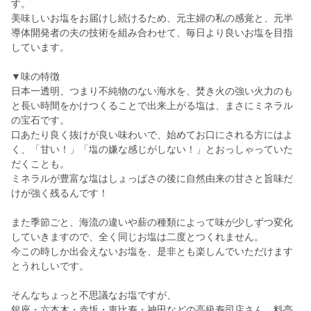
す。
美味しいお塩をお届けし続けるため、元主婦の私の感覚と、元半
導体開発者の夫の技術を組み合わせて、毎日より良いお塩を目指
しています。
▼味の特徴
日本一透明、つまり不純物のない海水を、焚き火の強い火力のも
と長い時間をかけつくることで出来上がる塩は、まさにミネラル
の宝石です。
口あたり良く抜けが良い味わいで、始めてお口にされる方にはよ
く、「甘い！」「塩の嫌な感じがしない！」とおっしゃっていた
だくことも。
ミネラルが豊富な塩はしょっぱさの後に自然由来の甘さと旨味だ
けが強く残るんです！
また季節ごと、海流の違いや薪の種類によって味が少しずつ変化
していきますので、全く同じお塩は二度とつくれません。
今この時しか出会えないお塩を、是非とも楽しんでいただけます
とうれしいです。
そんなちょっと不思議なお塩ですが、
銀座・六本木・赤坂・恵比寿・神田などの高級寿司店さん、料亭