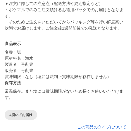
▼注文に際しての注意点（配送方法や納期指定など）
・ポケマルでのみご注文頂けるお徳用パックでのお届けとなりま
す。
・そのためご注文をいただいてからパッキング等を行い鮮度高い
状態でお届けします。ご注文後1週間前後での発送となります。
食品表示
名称：塩
原材料名：海水
製造者：弓削豊
販売者：弓削豊
賞味期限：なし（塩には法制上賞味期限が存在しません）
保存方法
常温保存。また塩には賞味期限がないため長くお使いいただけま
す。
#捌いてお届け
この商品のタイプについて