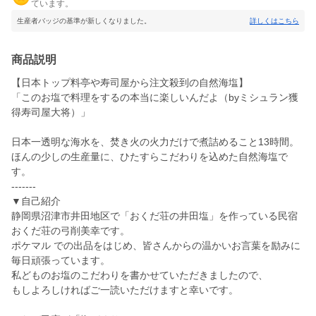
ています。
生産者バッジの基準が新しくなりました。
詳しくはこちら
商品説明
【日本トップ料亭や寿司屋から注文殺到の自然海塩】
「このお塩で料理をするの本当に楽しいんだよ（byミシュラン獲
得寿司屋大将）」
日本一透明な海水を、焚き火の火力だけで煮詰めること13時間。
ほんの少しの生産量に、ひたすらこだわりを込めた自然海塩で
す。
-------
▼自己紹介
静岡県沼津市井田地区で「おくだ荘の井田塩」を作っている民宿
おくだ荘の弓削美幸です。
ポケマル での出品をはじめ、皆さんからの温かいお言葉を励みに
毎日頑張っています。
私どものお塩のこだわりを書かせていただきましたので、
もしよろしければご一読いただけますと幸いです。