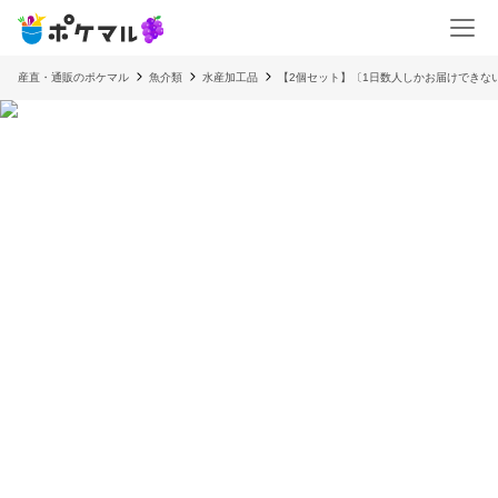
産直・通販のポケマル
魚介類
水産加工品
【2個セット】〔1日数人しかお届けできな