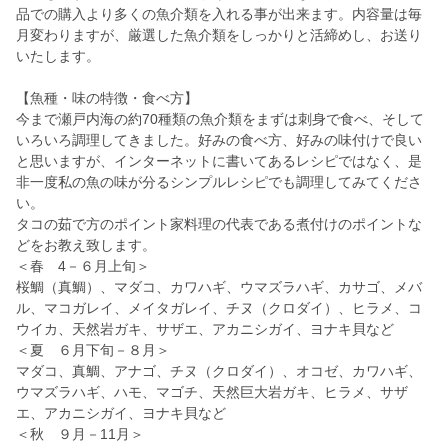
品での購入より多くの魚介類を入れる事が出来ます。内容量は毎
月変わりますが、厳選した魚介類をしっかりと活締めし、お送り
いたします。
【魚種・味の特徴・食べ方】
今まで瀬戸内海の約70種類の魚介類をまずは刺身で食べ、そして
いろいろ調理してきました。好みの食べ方、好みの味付けで良い
と思いますが、インターネットに書いてあるレシピではなく、是
非一度私の魚の味が分るシンプルレシピでも調理してみてくださ
い。
タコの茹で方のポイント家料理の代表である煮付けのポイントな
どをお教え致します。
＜春 4－６月上旬＞
桜鯛（真鯛）、マダコ、カワハギ、ウマズラハギ、カサゴ、メバ
ル、マコガレイ、メイタガレイ、チヌ（クロダイ）、ヒラメ、コ
ウイカ、天然岩ガキ、サザエ、アカニシガイ、ヨナキ貝など
＜夏 ６月下旬－８月＞
マダコ、真鯛、アナゴ、チヌ（クロダイ）、オコゼ、カワハギ、
ウマズラハギ、ハモ、マゴチ、天然巨大岩ガキ、ヒラメ、サザ
エ、アカニシガイ、ヨナキ貝など
＜秋 ９月－11月＞