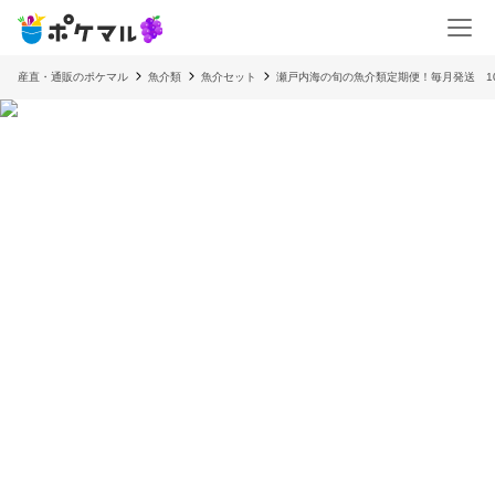
産直・通販のポケマル
魚介類
魚介セット
瀬戸内海の旬の魚介類定期便！毎月発送 1