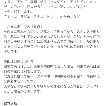
マダコ、アナゴ、真鯛、チヌ（クロダイ）、アオリイカ、オコ
ゼ、カワハギ、巨大岩ガキ、サザエ、アカニシガイなど
＜冬 12月－3月＞
赤ナマコ、サザエ、アナゴ、ヒジキ、わかめ、など
【注文に際しての注意点】
その日に獲れたものと、活魚として獲ってから、ストレスを取り
除く為に活かしておいた魚をお送りしますが、自然が相手なので
発送日を指定することは出来ませんのでご理解下さい。受け取り
が不可能な日時等ございましたら、あらかじめご連絡くださると
幸いです。
※配送日数について
通常であれば、江田島市を午前中に出した場合、関東であれば翌
日の午後には到着します。
北海道札幌市で翌々日の午前中、沖縄県那覇市も翌々日午前中に
は到着するようです。
天候などの状況により午後からの発送になった場合は、プラス1日
かかる場合がございます。
保存方法