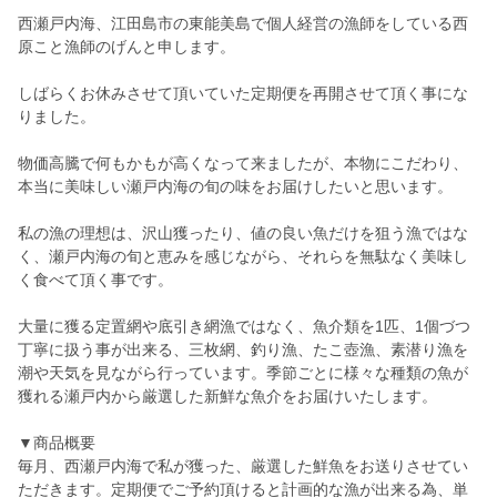
西瀬戸内海、江田島市の東能美島で個人経営の漁師をしている西
原こと漁師のげんと申します。
しばらくお休みさせて頂いていた定期便を再開させて頂く事にな
りました。
物価高騰で何もかもが高くなって来ましたが、本物にこだわり、
本当に美味しい瀬戸内海の旬の味をお届けしたいと思います。
私の漁の理想は、沢山獲ったり、値の良い魚だけを狙う漁ではな
く、瀬戸内海の旬と恵みを感じながら、それらを無駄なく美味し
く食べて頂く事です。
大量に獲る定置網や底引き網漁ではなく、魚介類を1匹、1個づつ
丁寧に扱う事が出来る、三枚網、釣り漁、たこ壺漁、素潜り漁を
潮や天気を見ながら行っています。季節ごとに様々な種類の魚が
獲れる瀬戸内から厳選した新鮮な魚介をお届けいたします。
▼商品概要
毎月、西瀬戸内海で私が獲った、厳選した鮮魚をお送りさせてい
ただきます。定期便でご予約頂けると計画的な漁が出来る為、単