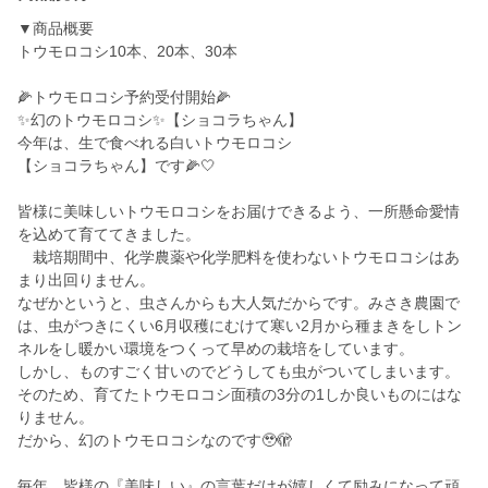
▼商品概要
トウモロコシ10本、20本、30本
🌽トウモロコシ予約受付開始🌽
✨幻のトウモロコシ✨【ショコラちゃん】
今年は、生で食べれる白いトウモロコシ
【ショコラちゃん】です🌽🤍
皆様に美味しいトウモロコシをお届けできるよう、一所懸命愛情
を込めて育ててきました。
栽培期間中、化学農薬や化学肥料を使わないトウモロコシはあ
まり出回りません。
なぜかというと、虫さんからも大人気だからです。みさき農園で
は、虫がつきにくい6月収穫にむけて寒い2月から種まきをしトン
ネルをし暖かい環境をつくって早めの栽培をしています。
しかし、ものすごく甘いのでどうしても虫がついてしまいます。
そのため、育てたトウモロコシ面積の3分の1しか良いものにはな
りません。
だから、幻のトウモロコシなのです🥹🫣
毎年、皆様の『美味しい』の言葉だけが嬉しくて励みになって頑