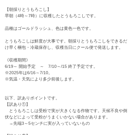
【朝採りとうもろこし】
早朝（4時～7時）に収穫したとうもろこしです。
品種はゴールドラッシュ、色は黄色一色です。
とうもろこしは鮮度が大事です。朝採りとうもろこしをできるだ
け早く梱包・冷蔵保存し、収穫当日にクール便で発送します。
《収穫期間》
6/19～ 開始予定 ～ 7/10～/15 終了予定です。
※2025年は6/16～7/10。
※気温・天気により多少前後します。
以下、訳ありポイントです。
【訳あり①】
とうもろこしは受粉で実が大きくなる作物です。天候不良や倒
伏などによって受粉がうまくいかない場合があります。
→先端3～5センチに実が入っていないもの