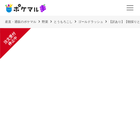
産直・通販のポケマル
野菜
とうもろこし
ゴールドラッシュ
【訳あり】【朝採りと
注
文
受
付
停
止
中