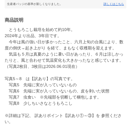
生産者バッジの基準が新しくなりました。
詳しくはこちら
商品説明
とうもろこし栽培を始めて約10年。
2024年より出品、3年目です。
今年は風の強い日が多かったこと、六月上旬の台風により、数
度の倒伏→起き上がり を経て、まもなく収穫期を迎えます。
気温も５月は真夏のように暑い日があったり、６月は涼しかっ
たりと、風と合わせて気温変化も大きかったなと感じています。
（写真2枚目、3枚目は2026.06.01現在）
写真5～8 は【訳あり】の写真です。
写真5 先端に実が入っていないもの
写真6 先端に実が入っていないもの、皮を剥いた状態
写真7 虫食い ※先端部を切断して梱包します。
写真8 少しちいさなとうもろこし
※詳細は下記、 訳ありポイント【訳あり①～③】を 参照くださ
い。