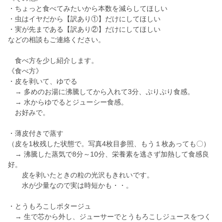
・ちょっと食べてみたいから本数を減らしてほしい
・虫はイヤだから【訳あり①】だけにしてほしい
・実が先まである【訳あり②】だけにしてほしい
などの相談もご連絡ください。
食べ方を少し紹介します。
《食べ方》
・皮を剥いて、ゆでる
→ 多めのお湯に沸騰してから入れて3分、ぷりぷり食感。
→ 水からゆでるとジューシー食感。
お好みで。
・薄皮付きで蒸す
（皮を1枚残した状態で。写真4枚目参照、もう１枚あっても〇）
→ 沸騰した蒸気で8分～10分、栄養素を逃さず加熱して食感良
好。
皮を剥いたときの粒の光沢もきれいです。
水が少量なので実は時短かも・・。
・とうもろこしポタージュ
→ 生で芯から外し、ジューサーでとうもろこしジュースをつく