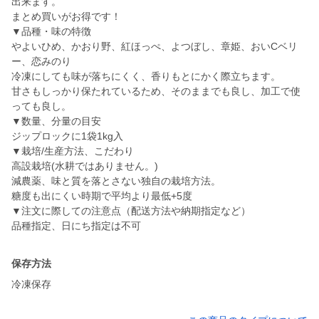
出来ます。
まとめ買いがお得です！
▼品種・味の特徴
やよいひめ、かおり野、紅ほっぺ、よつぼし、章姫、おいCベリ
ー、恋みのり
冷凍にしても味が落ちにくく、香りもとにかく際立ちます。
甘さもしっかり保たれているため、そのままでも良し、加工で使
っても良し。
▼数量、分量の目安
ジップロックに1袋1kg入
▼栽培/生産方法、こだわり
高設栽培(水耕ではありません。)
減農薬、味と質を落とさない独自の栽培方法。
糖度も出にくい時期で平均より最低+5度
▼注文に際しての注意点（配送方法や納期指定など）
品種指定、日にち指定は不可
保存方法
冷凍保存