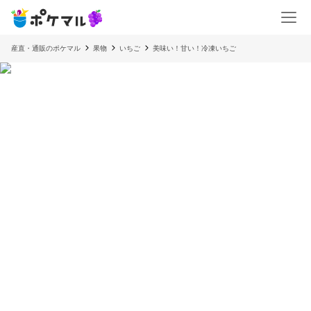
産直・通販のポケマル
果物
いちご
美味い！甘い！冷凍いちご