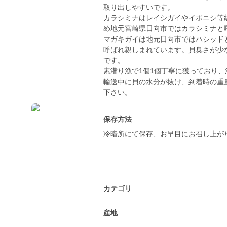
取り出しやすいです。
カラシミナはレイシガイやイボニシ等
め地元宮崎県日向市ではカラシミナと
マガキガイは地元日向市ではハシッド
呼ばれ親しまれています。貝臭さが少
です。
素潜り漁で1個1個丁寧に獲っており
輸送中に貝の水分が抜け、到着時の重
下さい。
保存方法
冷暗所にて保存、お早目にお召し上が
カテゴリ
産地