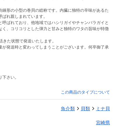
紡錘形の小型の巻貝の総称です。内臓に独特の辛味があるた
呼ばれ親しまれています。
と呼ばれており、他地域ではハシリガイやチャンバラガイと
なく、コリコリとした弾力と甘みと独特のワタの旨味が特徴
、活きた状態で発送いたします。
量が発送時と変わってしまうことがございます。何卒御了承
り下さい。
この商品のタイプについて
魚介類
貝類
ミナ貝
宮崎県