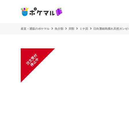
産直・通販のポケマル
魚介類
貝類
ミナ貝
日向灘細島獲れ天然ガンゼ
注
文
受
付
停
止
中