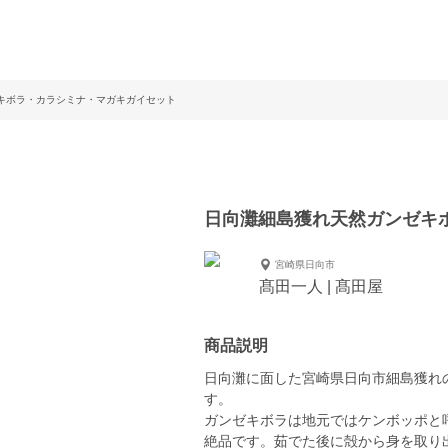
キボラ・カラシミナ・マガキガイセット
日向灘細島獲れ天然ガンゼキ
宮崎県日向市
髙田一人 | 髙田屋
商品説明
日向灘に面した宮崎県日向市細島獲れ
す。
ガンゼキボラは地元ではケンボッポと
絶品です。茹でた後に殻から身を取り