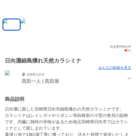
注文受付停止中
15
日向灘細島獲れ天然カラシミナ
みんなの投稿を見る
宮崎県日向市
髙田一人 | 髙田屋
商品説明
日向灘に面した宮崎県日向市細島獲れの天然カラシミナです。
カラシミナはレイシガイやイボニシ等紡錘形の小型の巻貝の総称
です。内臓に独特の辛味があるため地元宮崎県日向市ではカラシ
ミナとして親しまれています。
素潜り漁で1個1個丁寧に獲っており、活きた状態で発送いたしま