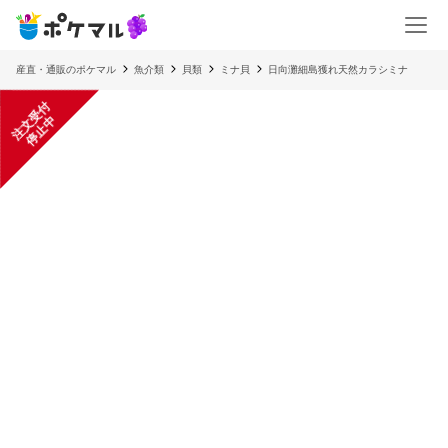
産直・通販のポケマル
魚介類
貝類
ミナ貝
日向灘細島獲れ天然カラシミナ
注
文
受
付
停
止
中