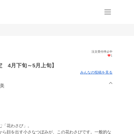
注文受付停止中
1
 4月下旬～5月上旬】
みんなの投稿を見る
做美
む「花わさび」。
から顔を出す小さなつぼみが、この花わさびです。一般的な