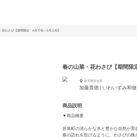
・花わさび【期間限定 4月下旬～5月上旬】
春の山菜・花わさび【期間限定
岩手県宮古市
加藤貴徳 | いわいずみ和
商品説明
▼商品概要
岩泉町の清らかな水と豊かな自然が育
春の訪れを告げるように、わさびの株