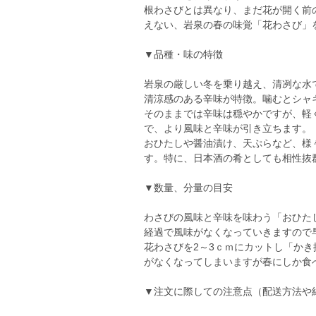
根わさびとは異なり、まだ花が開く前
えない、岩泉の春の味覚「花わさび」
▼品種・味の特徴
岩泉の厳しい冬を乗り越え、清冽な水
清涼感のある辛味が特徴。噛むとシャ
そのままでは辛味は穏やかですが、軽
で、より風味と辛味が引き立ちます。
おひたしや醤油漬け、天ぷらなど、様
す。特に、日本酒の肴としても相性抜
▼数量、分量の目安
わさびの風味と辛味を味わう「おひたし
経過で風味がなくなっていきますので
花わさびを2～3ｃｍにカットし「か
がなくなってしまいますが春にしか食
▼注文に際しての注意点（配送方法や