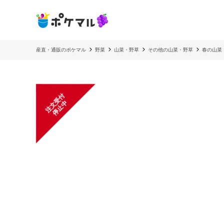
産直・通販のポケマル
野菜
山菜・野草
その他の山菜・野草
春の山菜
注
文
受
付
停
止
中