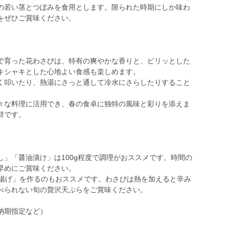
の若い茎とつぼみを食用とします。限られた時期にしか味わ
をぜひご賞味ください。
で育った花わさびは、特有の爽やかな香りと、ピリッとした
キシャキとした心地よい食感も楽しめます。
く叩いたり、熱湯にさっと通して冷水にさらしたりすること
々な料理に活用でき、春の食卓に独特の風味と彩りを添えま
群です。
」「醤油漬け」は100g程度で調理がおススメです。時間の
早めにご賞味ください。
き揚げ」を作るのもおススメです。わさびは熱を加えると辛み
べられない旬の贅沢天ぷらをご賞味ください。
納期指定など）