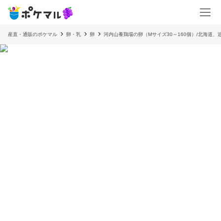
産直・通販のポケマル
卵・乳
卵
河内山養鶏場の卵（Mサイズ30～160個）/北海道、