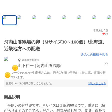
本日あと 5点
16
河内山養鶏場の卵（Mサイズ30～160個）/北海道、
近畿地方への配送
みんなの投稿を見る
岩手県大船渡市
山下裕一 | 河内山養鶏場
マークのついた生産者さんは、過去1年間で平均して特に高い評価を得
ています。
生産者バッジの基準が新しくなりました。
詳しくはこちら
商品説明
平飼いの有精卵です。Mサイズは１個約60ｇです。重さには幅
がありますのでご了承ください。若鶏が産む卵で、黄身、白身共