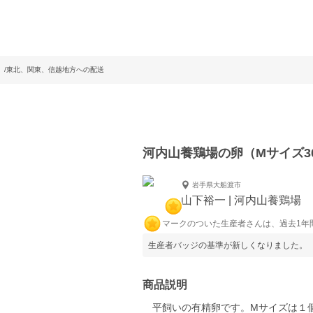
個）/東北、関東、信越地方への配送
河内山養鶏場の卵（Mサイズ3
岩手県大船渡市
山下裕一 | 河内山養鶏場
マークのついた生産者さんは、過去1年
生産者バッジの基準が新しくなりました。
商品説明
平飼いの有精卵です。Mサイズは１個