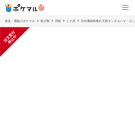
産直・通販のポケマル
魚介類
貝類
ミナ貝
日向灘細島獲れ天然ギンタカハマ・ガン
注
文
受
付
停
止
中