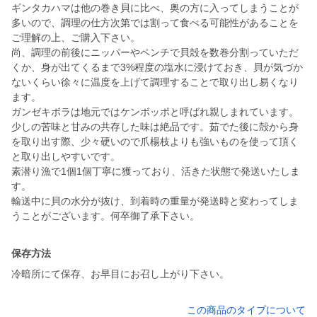
ギンタカハマは他の巻き貝に比べ、奥の方に入ってしまうことが
多いので、調理の仕方次第では割って食べる可能性があることを
ご理解の上、ご購入下さい。
尚、調理の前後にニッパーやペンチで貝殻を数巻分割っていただ
くか、身が出てくるまで3%程度の塩水に浸けておき、貝が気づか
ないくらい徐々に温度を上げて調理することで取り出し易くなり
ます。
ガンゼキボラは地元ではケンボッポと呼ばれ親しまれています。
少しの苦味と甘みの共存した味は絶品です。茹でた後に殻から身
を取り出す際、少々硬いので爪楊枝よりも強いものを使って頂く
と取り出しやすいです。
素潜り漁で1個1個丁寧に獲っており、活きた状態で発送いたしま
す。
輸送中に貝の水分が抜け、到着時の重量が発送時と変わってしま
うことがございます。何卒御了承下さい。
保存方法
冷暗所にて保存、お早目にお召し上がり下さい。
この商品のタイプについて