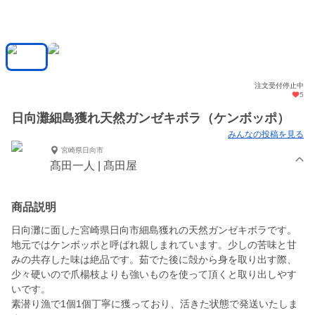
注文受付停止中
5
日向灘細島獲れ天然ガンゼキボラ（ケンボッポ）
みんなの投稿を見る
宮崎県日向市
髙田一人 | 髙田屋
商品説明
日向灘に面した宮崎県日向市細島獲れの天然ガンゼキボラです。
地元ではケンボッポと呼ばれ親しまれています。少しの苦味と甘
みの共存した味は絶品です。茹でた後に殻から身を取り出す際、
少々硬いので爪楊枝よりも強いものを使って頂くと取り出しやす
いです。
素潜り漁で1個1個丁寧に獲っており、活きた状態で発送いたしま