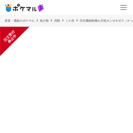
産直・通販のポケマル
魚介類
貝類
ミナ貝
日向灘細島獲れ天然ガンゼキボラ（ケン
注
文
受
付
停
止
中