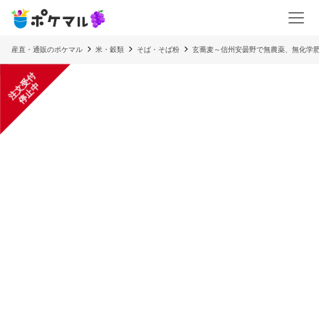
産直・通販のポケマル
米・穀類
そば・そば粉
玄蕎麦～信州安曇野で無農薬、無化学肥料
注
文
受
付
停
止
中