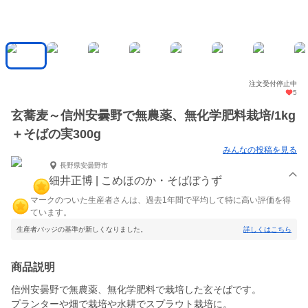
注文受付停止中
5
玄蕎麦～信州安曇野で無農薬、無化学肥料栽培/1kg
＋そばの実300g
みんなの投稿を見る
長野県安曇野市
細井正博 | こめほのか・そばぼうず
マークのついた生産者さんは、過去1年間で平均して特に高い評価を得
ています。
生産者バッジの基準が新しくなりました。
詳しくはこちら
商品説明
信州安曇野で無農薬、無化学肥料で栽培した玄そばです。
プランターや畑で栽培や水耕でスプラウト栽培に。