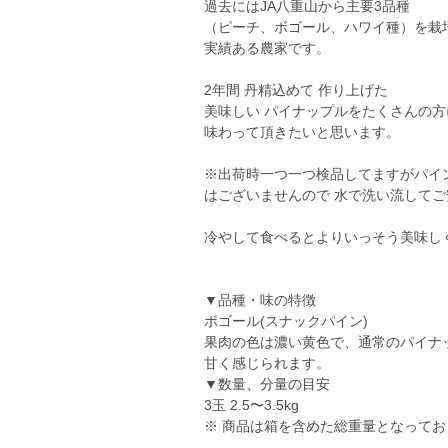
過去にはJA八重山から主要3品種
（ピーチ、ボゴール、ハワイ種）を栽
実績ある農家です。
2年間 丹精込めて 作り上げた
美味しい パイナップルをたくさんの方
味わって頂きたいと思います。
※出荷時一つ一つ検品してますがパイ
はございませんので 水で洗い流して
冷やして食べるとよりいっそう美味しく頂け
▼品種・味の特徴
ボゴール(スナックパイン)
果肉の色は濃い黄色で、通常のパイナ
甘く感じられます。
▼数量、分量の目安
3玉 2.5〜3.5kg
※ 商品は箱を含めた総重量となってお