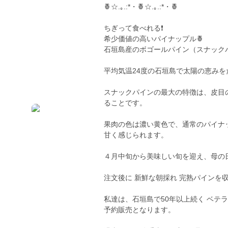
🍍☆.｡.:*・🍍☆.｡.:*・🍍
ちぎって食べれる❗️
希少価値の高いパイナップル🍍
石垣島産のボゴールパイン（スナック
平均気温24度の石垣島で太陽の恵みをた
スナックパインの最大の特徴は、皮目
ることです。
果肉の色は濃い黄色で、通常のパイナ
甘く感じられます。
４月中旬から美味しい旬を迎え、母の
注文後に 新鮮な朝採れ 完熟パインを
私達は、石垣島で50年以上続く ベテ
予約販売となります。