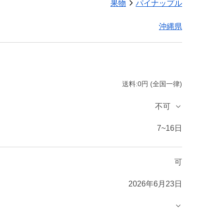
果物
パイナップル
沖縄県
送料:0円 (全国一律)
不可
7~16日
可
2026年6月23日