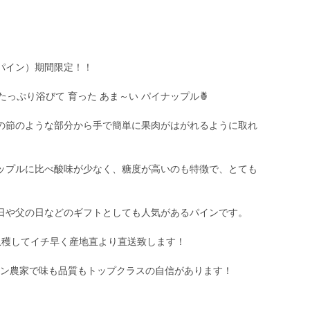
パイン）期間限定！！
っぷり浴びて 育った あま～い パイナップル🍍
の節のような部分から手で簡単に果肉がはがれるように取れ
ップルに比べ酸味が少なく、糖度が高いのも特徴で、とても
日や父の日などのギフトとしても人気があるパインです。
収穫してイチ早く産地直より直送致します！
ラン農家で味も品質もトップクラスの自信があります！