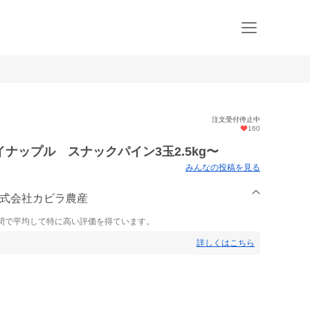
注文受付停止中
160
ナップル スナックパイン3玉2.5kg〜
みんなの投稿を見る
株式会社カビラ農産
間で平均して特に高い評価を得ています。
詳しくはこちら