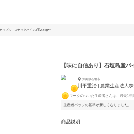
ップル スナックパイン3玉2.5kg〜
【味に自信あり】石垣島産パイ
沖縄県石垣市
川平重治 | 農業生産法人
マークのついた生産者さんは、過去1年
生産者バッジの基準が新しくなりました。
商品説明