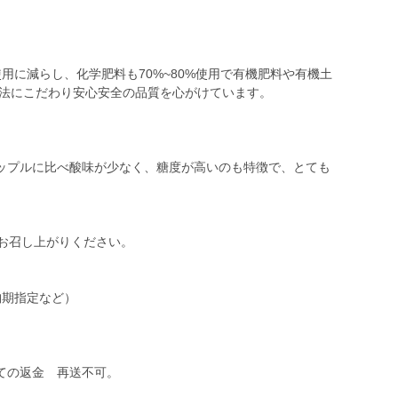
使用に減らし、化学肥料も70%~80%使用で有機肥料や有機土
農法にこだわり安心安全の品質を心がけています。
ップルに比べ酸味が少なく、糖度が高いのも特徴で、とても
にお召し上がりください。
納期指定など）
ての返金 再送不可。