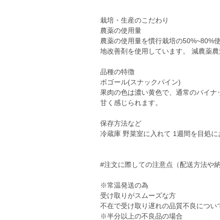
栽培・生産のこだわり
農薬の使用量
農薬の使用量を慣行栽培の50%~80%
地改善剤を使用しています。 減農薬
品種の特徴
ボゴール(スナックパイン)
果肉の色は濃い黄色で、通常のパイナ
甘く感じられます。
保存方法など
冷蔵庫 野菜室に入れて 1週間を目処
#注文に際しての注意点（配送方法や
※常温発送の為
受け取りがスムーズな方
不在で受け取り遅れの品質不良につい
※半分以上の不良品の場合