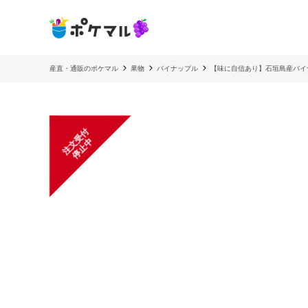
産直・通販のポケマル
果物
パイナップル
【味に自信あり】石垣島産パイナ
注
文
受
付
停
止
中