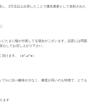
培し、2万玉以上出荷したことで優良農家として表彰された
に
ンにたまに蟻が付着してる場合がございます。品質には問題
ご安心してお召し上がり下さい。
ます。（๑^ڡ^๑）
ップルに比べ酸味が少なく、糖度が高いのも特徴で、とても
ります