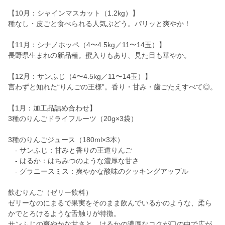
【10月：シャインマスカット（1.2kg）】
種なし・皮ごと食べられる人気ぶどう。パリッと爽やか！
【11月：シナノホッペ（4〜4.5kg／11〜14玉）】
長野県生まれの新品種。蜜入りもあり、見た目も華やか。
【12月：サンふじ（4〜4.5kg／11〜14玉）】
言わずと知れた“りんごの王様”。香り・甘み・歯ごたえすべて◎。
【1月：加工品詰め合わせ】
3種のりんごドライフルーツ（20g×3袋）
3種のりんごジュース（180ml×3本）
- サンふじ：甘みと香りの王道りんご
- はるか：はちみつのような濃厚な甘さ
- グラニースミス：爽やかな酸味のクッキングアップル
飲むりんご（ゼリー飲料）
ゼリーなのにまるで果実をそのまま飲んでいるかのような、柔ら
かでとろけるような舌触りが特徴。
サンふじの爽やかな甘さと、はるかの濃厚なコクが口の中で広が