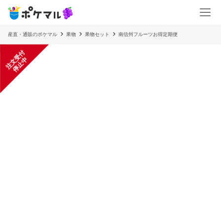
産直・通販のポケマル
果物
果物セット
南信州フルーツお得定期便
注
文
受
付
停
止
中