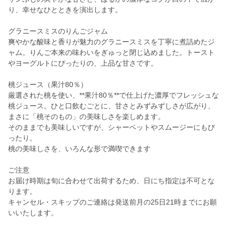
り、幸せなひとときを演出します。
グラニースミスのりんごジャム
爽やかな酸味と香りが魅力のグラニースミスを丁寧に煮詰めたジ
ャム。りんご本来の味わいをぎゅっと閉じ込めました。トースト
やヨーグルトにぴったりの、上品な甘さです。
桃ジュース（果汁80％）
厳選された桃を使い、**果汁80％**で仕上げた濃厚でフレッシュな
桃ジュース。ひと口飲むごとに、甘さとみずみずしさが広がり、
まさに「桃そのもの」の美味しさを楽しめます。
そのままでも美味しいですが、シャーベットやスムージーにもぴ
ったり。
桃の美味しさを、いろんな形で満喫できます
ご注意
お届け時期は旬に合わせて出荷するため、日にち指定は不可とな
ります。
キャンセル・スキップのご連絡は発送前月の25日21時までにお願
いいたします。