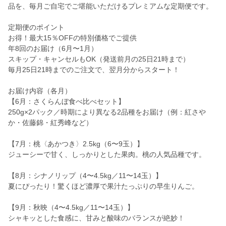
品を、毎月ご自宅でご堪能いただけるプレミアムな定期便です。
定期便のポイント
お得！最大15％OFFの特別価格でご提供
年8回のお届け（6月〜1月）
スキップ・キャンセルもOK（発送前月の25日21時まで）
毎月25日21時までのご注文で、翌月分からスタート！
お届け内容（各月）
【6月：さくらんぼ食べ比べセット】
250g×2パック／時期により異なる2品種をお届け（例：紅さや
か・佐藤錦・紅秀峰など）
【7月：桃〈あかつき〉2.5kg（6〜9玉）】
ジューシーで甘く、しっかりとした果肉。桃の人気品種です。
【8月：シナノリップ（4〜4.5kg／11〜14玉）】
夏にぴったり！驚くほど濃厚で果汁たっぷりの早生りんご。
【9月：秋映（4〜4.5kg／11〜14玉）】
シャキッとした食感に、甘みと酸味のバランスが絶妙！