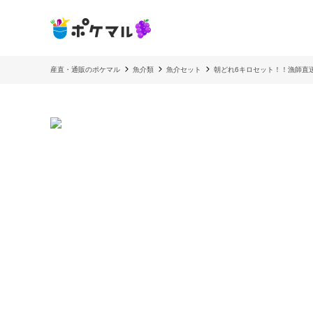
産直・通販のポケマル
魚介類
魚介セット
朝どれ6キロセット！！漁師直