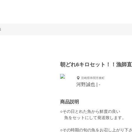
送
朝どれ6キロセット！！漁師
宮崎県串間市東町
河野誠也 | -
商品説明
○その日とれた魚から鮮度の良い
魚をセットにして発送致します。
○その時期の旬の魚をお召し上がり下