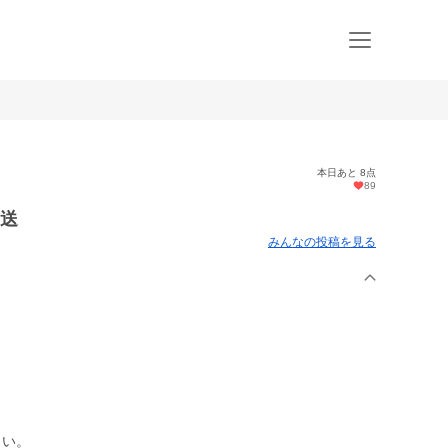
本日あと 8点
89
直送
みんなの投稿を見る
さい。