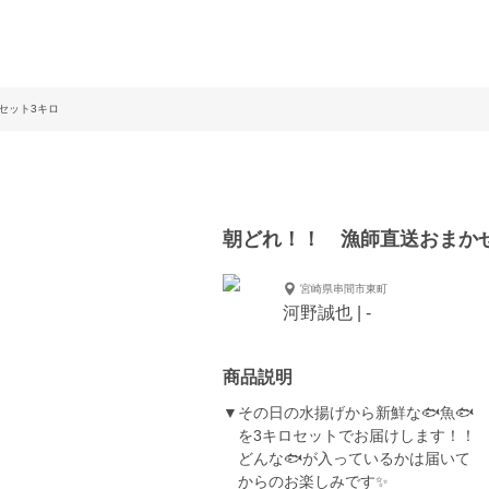
セット3キロ
朝どれ！！ 漁師直送おまか
宮崎県串間市東町
河野誠也 | -
商品説明
▼その日の水揚げから新鮮な🐟魚🐟
を3キロセットでお届けします！！
どんな🐟が入っているかは届いて
からのお楽しみです✨