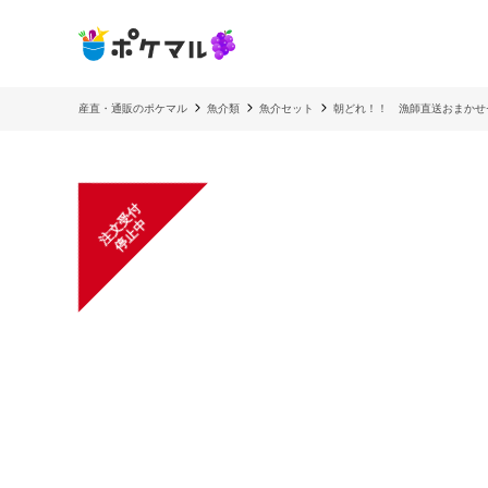
産直・通販のポケマル
魚介類
魚介セット
朝どれ！！ 漁師直送おまかせ
注
文
受
付
停
止
中