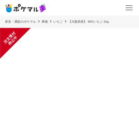
産直・通販のポケマル
果物
いちご
【大阪府産】 MIXいちご 2kg
注
文
受
付
停
止
中