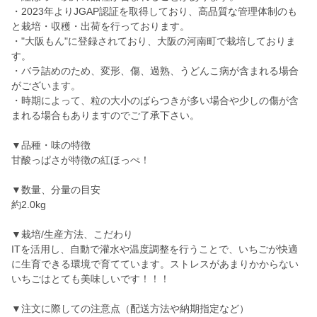
・2023年よりJGAP認証を取得しており、高品質な管理体制のも
と栽培・収穫・出荷を行っております。
・"大阪もん"に登録されており、大阪の河南町で栽培しておりま
す。
・バラ詰めのため、変形、傷、過熟、うどんこ病が含まれる場合
がございます。
・時期によって、粒の大小のばらつきが多い場合や少しの傷が含
まれる場合もありますのでご了承下さい。
▼品種・味の特徴
甘酸っぱさが特徴の紅ほっぺ！
▼数量、分量の目安
約2.0kg
▼栽培/生産方法、こだわり
ITを活用し、自動で灌水や温度調整を行うことで、いちごが快適
に生育できる環境で育てています。ストレスがあまりかからない
いちごはとても美味しいです！！！
▼注文に際しての注意点（配送方法や納期指定など）