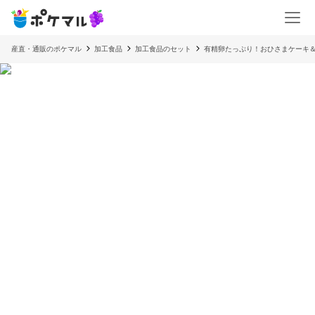
産直・通販のポケマル
加工食品
加工食品のセット
有精卵たっぷり！おひさまケーキ＆プ