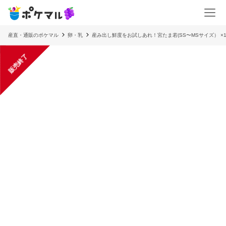
産直・通販のポケマル
卵・乳
産み出し鮮度をお試しあれ！宮たま若(SS〜MSサイズ） ×1
販売終了