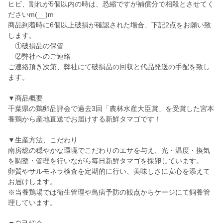
ヒビ、割れが5個以内の時は、恐縮ですが補償分で相殺とさせてく
ださいm(__)m
商品到着時に6個以上破損が確認された場合、下記2点をお願い致
します。
①破損品の保管
②弊社へのご連絡
ご連絡頂き次第、弊社にて破損品の回収と代品発送の手配を致し
ます。
▼商品概要
千葉県の鶏卵品評会で過去3回「農林水産大臣賞」を受賞した宮本
養鶏から産地直送でお届けする新鮮タマゴです！
▼生産方法、こだわり
南房総の穏やかな環境でこだわりのエサを与え、光・温度・換気
を調整・管理を行いながら毎日新鮮タマゴを採卵しています。
卵質やサルモネラ検査を定期的に行い、美味しさに安心を添えて
お届けします。
※当養鶏場では衛生管理や鳥病予防の観点からケージにて飼養管
理しています。