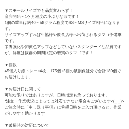
▼スモールサイズでも品質変わらず！
産卵開始～1ケ月程度の小ぶりな卵です！
1個の重量は約40～58グラム程度でSS～MSサイズ相当になりま
す。
サイズアップすれば生協様や飲食店様へ出荷されるタマゴ予備軍
です。
栄養強化や卵黄色アップなどしていないスタンダードな品質です
が、鮮度は抜群の期間限定の若鶏のタマゴです！
▼個数
45個入り紙トレー×4枚、175個+5個の破損保証分で合計180個で
お届けします。
▼お届け日に関して
可能な限りではありますが、日時指定も承っております。
*注文・作業状況によっては対応できない場合もございます<(_ _)>
ご注文時に「申し送り事項」に希望日時をご入力頂けると、作業
がしやすく助かります！
▼破損時の対応について