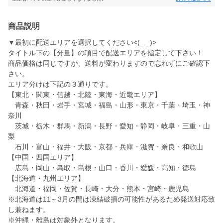
商品説明
▼最初に配送エリアを選択してください<(_ _)>
タイトル下の【分量】の項目で配送エリアを指定して下さい！
商品価格は同じですが、送料が変わりますので忘れずにご確認下
さい。
エリア分けは下記の３通りです。
【東北・関東・信越・北陸・東海・近畿エリア】
青森・秋田・岩手・宮城・福島・山形・東京・千葉・埼玉・神
奈川
茨城・栃木・群馬・新潟・長野・愛知・静岡・岐阜・三重・山
梨
石川・富山・福井・大阪・京都・兵庫・滋賀・奈良・和歌山
【中国・四国エリア】
広島・岡山・鳥取・島根・山口・香川・愛媛・高知・徳島
【北海道・九州エリア】
北海道・福岡・佐賀・長崎・大分・熊本・宮崎・鹿児島
※北海道は11～3月の間は凍結破損の可能性があるため発送対応致
し兼ねます。
※沖縄・離島は対象外となります。