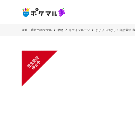
産直・通販のポケマル
果物
キウイフルーツ
まじりっけなし！自然栽培 
注
文
受
付
停
止
中