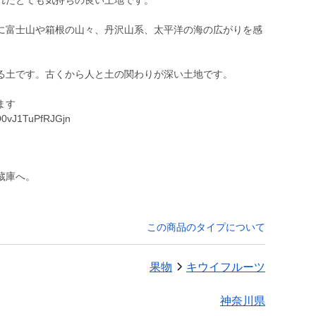
れたとても気持ちの良い土地です。
に富士山や箱根の山々、丹沢山系、太平洋の海の広がりを感
る土です。古くから人と土の関わりが深い土地です。
ます
D0vJ1TuPfRJGjn
蔵庫へ。
この商品のタイプについて
果物
キウイフルーツ
神奈川県