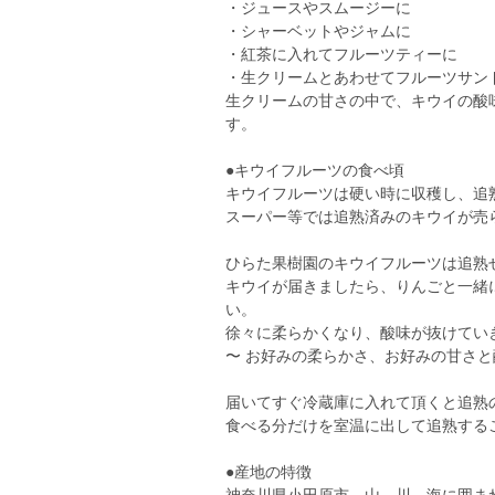
・ジュースやスムージーに
・シャーベットやジャムに
・紅茶に入れてフルーツティーに
・生クリームとあわせてフルーツサン
生クリームの甘さの中で、キウイの酸
す。
●キウイフルーツの食べ頃
キウイフルーツは硬い時に収穫し、追
スーパー等では追熟済みのキウイが売
ひらた果樹園のキウイフルーツは追熟
キウイが届きましたら、りんごと一緒
い。
徐々に柔らかくなり、酸味が抜けてい
〜 お好みの柔らかさ、お好みの甘さと
届いてすぐ冷蔵庫に入れて頂くと追熟
食べる分だけを室温に出して追熟する
●産地の特徴