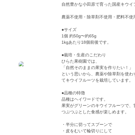
自然豊かな小田原で育った国産キウイ
農薬不使用・除草剤不使用・肥料不使
●サイズ
1個 約50g〜約65g
1kgあたり18個前後です。
●栽培・生産のこだわり
ひらた果樹園では、
「自然そのままの果実を作りたい！」
という思いから、農薬や除草剤を使わ
てキウイフルーツを栽培しています。
●品種の特徴
品種はヘイワードです。
果実がグリーンのキウイフルーツで、
つぶつぶとした食感が楽しめます。
・半分に切ってスプーンで
・皮をむいて輪切りにして