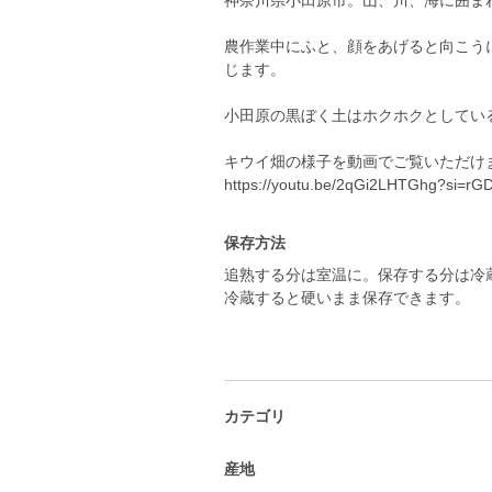
神奈川県小田原市。山、川、海に囲ま
農作業中にふと、顔をあげると向こう
じます。
小田原の黒ぼく土はホクホクとしてい
キウイ畑の様子を動画でご覧いただけ
https://youtu.be/2qGi2LHTGhg?si=rG
保存方法
追熟する分は室温に。保存する分は冷
冷蔵すると硬いまま保存できます。
カテゴリ
産地