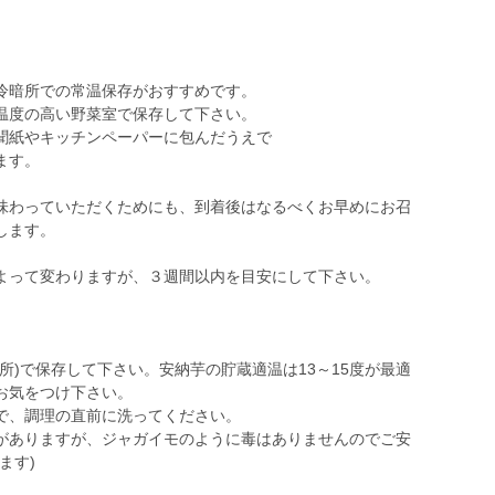
冷暗所での常温保存がおすすめです。
温度の高い野菜室で保存して下さい。
聞紙やキッチンペーパーに包んだうえで
ます。
味わっていただくためにも、到着後はなるべくお早めにお召
します。
よって変わりますが、３週間以内を目安にして下さい。
所)で保存して下さい。安納芋の貯蔵適温は13～15度が最適
お気をつけ下さい。
で、調理の直前に洗ってください。
がありますが、ジャガイモのように毒はありませんのでご安
ます)