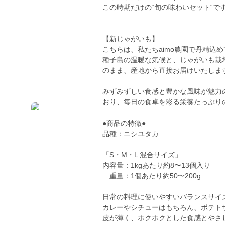
この時期だけの“旬の味わいセット“で
【新じゃがいも】
こちらは、私たちaimo農園で丹精込
種子島の温暖な気候と、じゃがいも栽
のまま、産地から直接お届けいたしま
みずみずしい食感と豊かな風味が魅力
おり、毎日の食卓を彩る栄養たっぷり
●商品の特徴●
品種：ニシユタカ
「S・M・L 混合サイズ」
内容量：1kgあたり約8〜13個入り
重量：1個あたり約50〜200g
日常の料理に使いやすいバランスサイ
カレーやシチューはもちろん、ポテト
皮が薄く、ホクホクとした食感とやさ