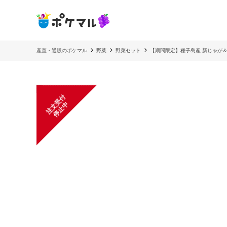
産直・通販のポケマル
野菜
野菜セット
【期間限定】種子島産 新じゃが＆
注
文
受
付
停
止
中