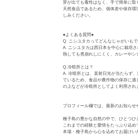
芽が出ても毒性はなく、手で簡単に取
天然食品であるため、個体差や保存環
しみください。
●よくある質問●
Q. ニシユタカってどんなじゃがいも
A. ニシユタカは西日本を中心に栽培
熱しても煮崩れしにくく、カレーやシ
Q.冷暗所とは？
A. 冷暗所とは、直射日光が当たらず
ているため、食品や農作物の保存に適
の上などが冷暗所としてよく利用され
プロフィール欄では、最新のお知らせや
種子島の豊かな自然の中で、ひとつひ
これまでの経験と愛情をたっぷり込め
本場・種子島から心を込めてお届けい