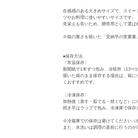
在感感のある大きめサイズで、スイー
ツやお料理に使いやすいサイズです。
見栄えも良いため、贈答用として選ばれ
※箱の重さを除いた「安納芋の実重量
●保存方法
〔常温保存〕
新聞紙で1本ずつ包み、冷暗所（13〜
届いた箱のまま保存する場合は、箱に
くおすすめです。
〔冷凍保存〕
加熱後（蒸す・茹でる・焼くなど）に
焼き芋はラップで包み、冷凍庫で保存
※冷蔵庫での保存は避けてください（
また、水洗いは調理の直前に行うのが