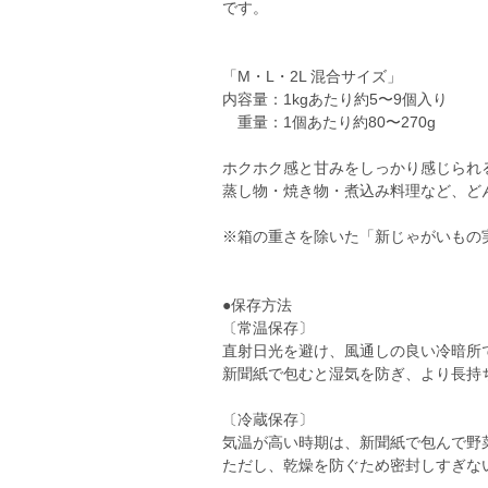
です。
「M・L・2L 混合サイズ」
内容量：1kgあたり約5〜9個入り
重量：1個あたり約80〜270g
ホクホク感と甘みをしっかり感じられ
蒸し物・焼き物・煮込み料理など、ど
※箱の重さを除いた「新じゃがいもの
●保存方法
〔常温保存〕
直射日光を避け、風通しの良い冷暗所
新聞紙で包むと湿気を防ぎ、より長持
〔冷蔵保存〕
気温が高い時期は、新聞紙で包んで野
ただし、乾燥を防ぐため密封しすぎな