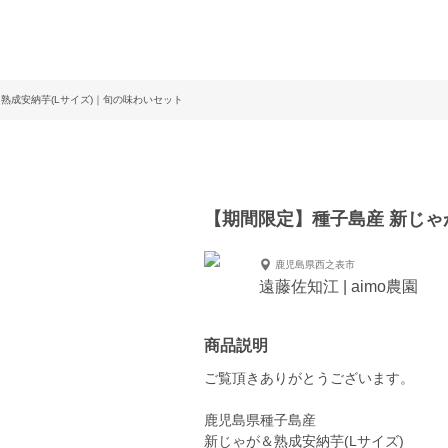
熟成安納芋(Lサイズ)｜旬の味わいセット
【期間限定】種子島産 新じゃ
鹿児島県西之表市
遠藤佐知江 | aimo農園
商品説明
ご覧頂きありがとうございます。
鹿児島県種子島産
新じゃが＆熟成安納芋(Lサイズ)