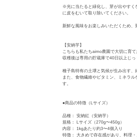
※光に当たると緑化し、芽が出やすく
に皮をむいて取り除いてください。
新鮮な風味をお楽しみいただくため、
【安納芋】
こちらも私たちaimo農園で大切に育
収穫後は専用の貯蔵庫で40日以上じ
種子島特有の土壌と気候が生み出す、
また、食物繊維やビタミン、ミネラル
す。
●商品の特徴（Lサイズ）
品種： 安納紅（安納芋）
規格： Lサイズ（270g〜450g）
内容： 1kgあたり約3〜4個入り
特徴： 大きめで存在感があり、料理・