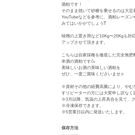
酒粕です！
そのまま焼いて砂糖を乗せるのは大定番
YouTubeなどを参考に、酒粕レー
みてはいかがでしょう⁇
味噌の上置き用など10Kg〜20Kg
アップさせて頂きます。
こちらは自家採種を徹底した完全無肥料
米酒の酒粕です🍶
美味しいお酒の美味しい酒粕を
ぜひ、一度ご賞味くださいませ♬
※資材その他の経費高騰により、やむ
すリピーターの方には大変申し訳なく思い
※3月以降、気温の上昇具合を見て、ク
※冷凍保存できます。
※5営業日以内に発送いたします。
保存方法