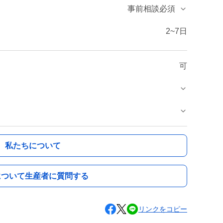
事前相談必須
2~7日
可
私たちについて
について生産者に質問する
リンクをコピー