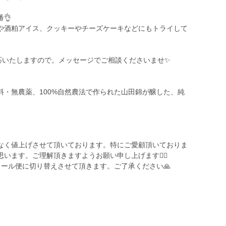
👌
ズンや酒粕アイス、クッキーやチーズケーキなどにもトライして
も対応いたしますので。メッセージでご相談くださいませ✨
・無農薬、100%自然農法で作られた山田錦が醸した、純
なく値上げさせて頂いております。特にご愛顧頂いておりま
ます。ご理解頂きますようお願い申し上げます🙇‍♀️
ール便に切り替えさせて頂きます。ご了承ください🙏