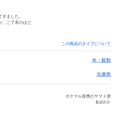
てきました。
が、ご了承のほど
この商品のタイプについて
米・穀類
兵庫県
ポケマル提携のヤマト便
配送区分: