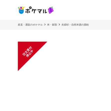
産直・通販のポケマル
米・穀類
夫婦杉・自然米酒の酒粕
注
文
受
付
停
止
中