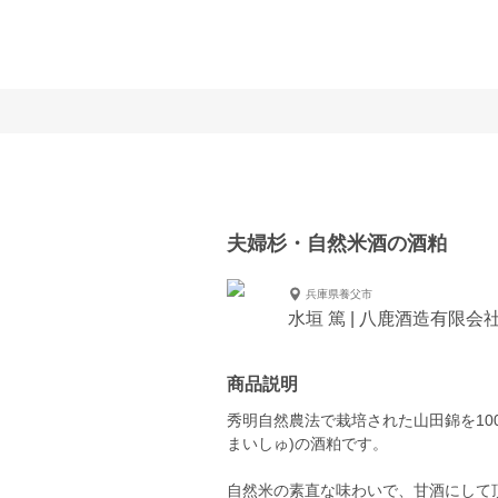
夫婦杉・自然米酒の酒粕
兵庫県養父市
水垣 篤 | 八鹿酒造有限会
商品説明
秀明自然農法で栽培された山田錦を10
まいしゅ)の酒粕です。
自然米の素直な味わいで、甘酒にして