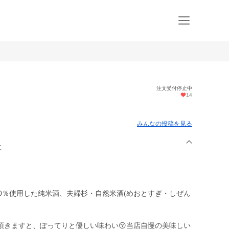
注文受付停止中
14
みんなの投稿を見る
社
0％使用した純米酒、夫婦杉・自然米酒(めおとすぎ・しぜん
頂きますと、ぽってりと優しい味わい😚当店自慢の美味しい