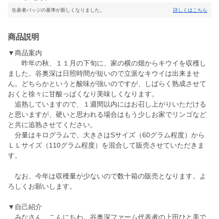
生産者バッジの基準が新しくなりました。
詳しくはこちら
商品説明
▼商品案内
昨年の秋、１１月の下旬に、家の横の畑からキウイを収穫し
ました。谷奥深は日照時間が短いので立派なキウイは出来ませ
ん。どちらかというと酸味が強いのですが、しばらく熟成させて
おくと徐々に甘酸っぱくなり美味しくなります。
追熟していますので、１週間以内にはお召し上がりいただける
と思いますが、硬いと思われる場合はもう少しお家でリンゴなど
と共に追熟させてください。
分量はキログラムで、大きさはSサイズ（60グラム程度）から
ＬＬサイズ（110グラム程度）を混合して販売させていただきま
す。
なお、今年は収穫量が少ないので数十箱の販売となります。よ
ろしくお願いします。
▼自己紹介
みなさん、こんにちわ。谷奥深ファーム代表者の上田ひと美で