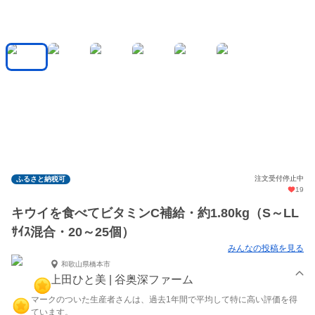
注文受付停止中
ふるさと納税可
19
キウイを食べてビタミンC補給・約1.80kg（S～LL
ｻｲｽ混合・20～25個）
みんなの投稿を見る
和歌山県橋本市
上田ひと美 | 谷奥深ファーム
マークのついた生産者さんは、過去1年間で平均して特に高い評価を得
ています。