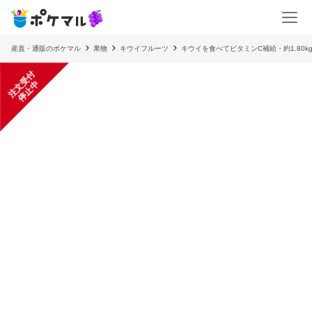
産直・通販のポケマル
果物
キウイフルーツ
キウイを食べてビタミンC補給・約1.80kg
注
文
受
付
停
止
中